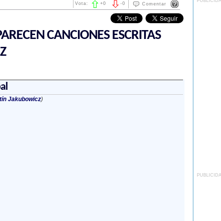
PUBLICID
Vota:
+
0
-
0
Comentar
ARECEN CANCIONES ESCRITAS
Z
al
tín Jakubowicz
)
PUBLICID