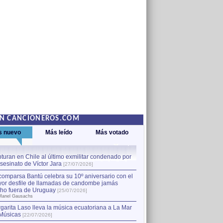
EN CANCIONEROS.COM
s nuevo
Más leído
Más votado
turan en Chile al último exmilitar condenado por
La comparsa Bantú celebra s
asesinato de Víctor Jara
mayor desfile de llamadas
1
[27/07/2026]
hecho fuera de Uruguay
[25
comparsa Bantú celebra su 10º aniversario con el
por Manel Gausachs
or desfile de llamadas de candombe jamás
Capturan en Chile al último
2
ho fuera de Uruguay
[25/07/2026]
el asesinato de Víctor Jara
[
Manel Gausachs
garita Laso lleva la música ecuatoriana a La Mar
Músicas
[22/07/2026]