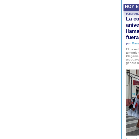
HOY 
CANDO
La co
anive
llam
fuer
por
Mane
El pasad
territori
Plegaman
uruguaya
género m