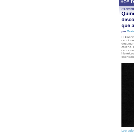
HOY 
CANCIO
Quinc
disco
que a
por
Xavie
El Cancio
cancione
document
chilena. 
canciones
histórico
esencial
Leer artíc