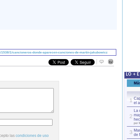
/1538/1/cancioneros-donde-aparecen-canciones-de-martin-jakubowicz
LO + 
Má
Cap
1
el 
La 
may
2
hec
por 
Mar
3
de 
cepto las
condiciones de uso