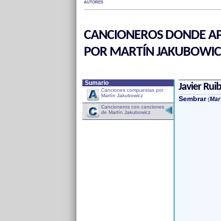
AUTORES
CANCIONEROS DONDE AP
POR MARTÍN JAKUBOWIC
Sumario
Javier Ruib
Canciones compuestas por
Martín Jakubowicz
Sembrar
(
Mar
Cancioneros con canciones
de Martín Jakubowicz