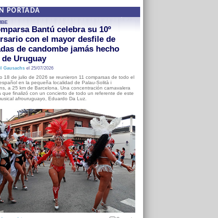
EN PORTADA
MBE
mparsa Bantú celebra su 10º
rsario con el mayor desfile de
adas de candombe jamás hecho
a de Uruguay
l Gausachs
el 25/07/2026
o 18 de julio de 2026 se reunieron 11 comparsas de todo el
o español en la pequeña localidad de Palau-Solità i
s, a 25 km de Barcelona. Una concentración carnavalera
 que finalizó con un concierto de todo un referente de este
usical afrouruguayo, Eduardo Da Luz.