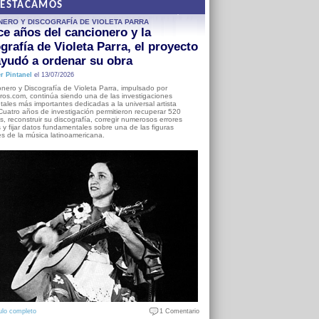
DESTACAMOS
NERO Y DISCOGRAFÍA DE VIOLETA PARRA
e años del cancionero y la
grafía de Violeta Parra, el proyecto
yudó a ordenar su obra
r Pintanel
el 13/07/2026
nero y Discografía de Violeta Parra, impulsado por
ros.com, continúa siendo una de las investigaciones
ales más importantes dedicadas a la universal artista
Cuatro años de investigación permitieron recuperar 520
, reconstruir su discografía, corregir numerosos errores
s y fijar datos fundamentales sobre una de las figuras
es de la música latinoamericana.
ulo completo
1 Comentario