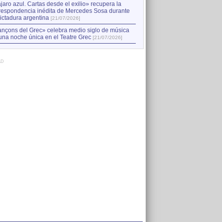
jaro azul. Cartas desde el exilio» recupera la
respondencia inédita de Mercedes Sosa durante
dictadura argentina
[21/07/2026]
nçons del Grec» celebra medio siglo de música
una noche única en el Teatre Grec
[21/07/2026]
AD