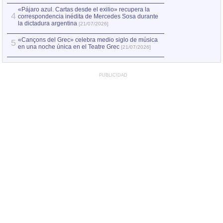
«Pájaro azul. Cartas desde el exilio» recupera la
4
correspondencia inédita de Mercedes Sosa durante
la dictadura argentina
[21/07/2026]
«Cançons del Grec» celebra medio siglo de música
5
en una noche única en el Teatre Grec
[21/07/2026]
PUBLICIDAD