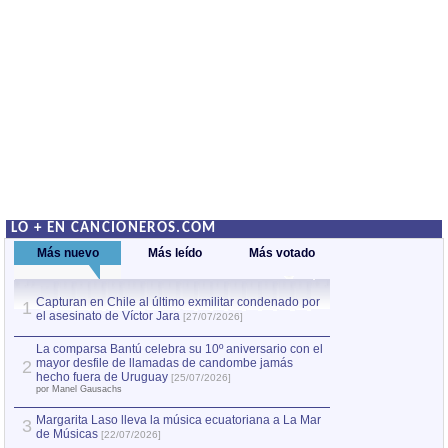
LO + EN CANCIONEROS.COM
Más nuevo
Más leído
Más votado
Capturan en Chile al último exmilitar condenado por
La comparsa Bantú
1
el asesinato de Víctor Jara
mayor desfile de
1
[27/07/2026]
hecho fuera de U
por Manel Gausachs
La comparsa Bantú celebra su 10º aniversario con el
mayor desfile de llamadas de candombe jamás
2
Capturan en Chile
2
hecho fuera de Uruguay
[25/07/2026]
el asesinato de Ví
por Manel Gausachs
Margarita Laso lleva la música ecuatoriana a La Mar
3
de Músicas
[22/07/2026]