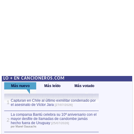
LO + EN CANCIONEROS.COM
Más nuevo
Más leído
Más votado
Capturan en Chile al último exmilitar condenado por
La comparsa Bantú
1
el asesinato de Víctor Jara
mayor desfile de
1
[27/07/2026]
hecho fuera de U
por Manel Gausachs
La comparsa Bantú celebra su 10º aniversario con el
mayor desfile de llamadas de candombe jamás
2
Capturan en Chile
2
hecho fuera de Uruguay
[25/07/2026]
el asesinato de Ví
por Manel Gausachs