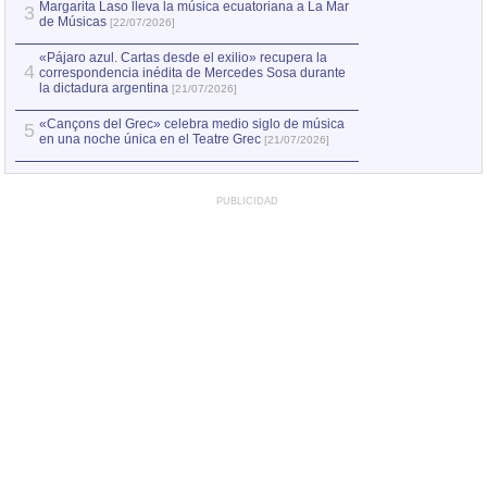
Margarita Laso lleva la música ecuatoriana a La Mar
3
de Músicas
[22/07/2026]
«Pájaro azul. Cartas desde el exilio» recupera la
4
correspondencia inédita de Mercedes Sosa durante
la dictadura argentina
[21/07/2026]
«Cançons del Grec» celebra medio siglo de música
5
en una noche única en el Teatre Grec
[21/07/2026]
PUBLICIDAD