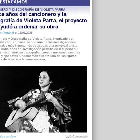
DESTACAMOS
NERO Y DISCOGRAFÍA DE VIOLETA PARRA
e años del cancionero y la
grafía de Violeta Parra, el proyecto
yudó a ordenar su obra
r Pintanel
el 13/07/2026
nero y Discografía de Violeta Parra, impulsado por
ros.com, continúa siendo una de las investigaciones
ales más importantes dedicadas a la universal artista
Cuatro años de investigación permitieron recuperar 520
, reconstruir su discografía, corregir numerosos errores
s y fijar datos fundamentales sobre una de las figuras
es de la música latinoamericana.
ulo completo
1 Comentario