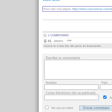
Volver atrás
Para citar esta página:
https://www.cancioneros.com/aa
1 COMENTARIO
#1
omero
chile
nunca lo a bia lee ido pero es buenisimo
Escribe tu comentario
Nombre
País
Correo Electrónico (No se publicará)
A
No soy un robot