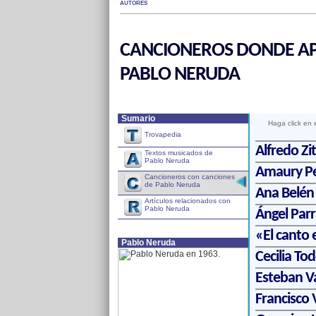
AUTORES
CANCIONEROS DONDE AP
PABLO NERUDA
Sumario
Haga click en 
Trovapedia
Alfredo Zi
Textos musicados de
Pablo Neruda
Amaury P
Cancioneros con canciones
de Pablo Neruda
Ana Belén
Artículos relacionados con
Pablo Neruda
Ángel Parr
«El canto
Pablo Neruda
Cecilia To
Esteban Va
Francisco V