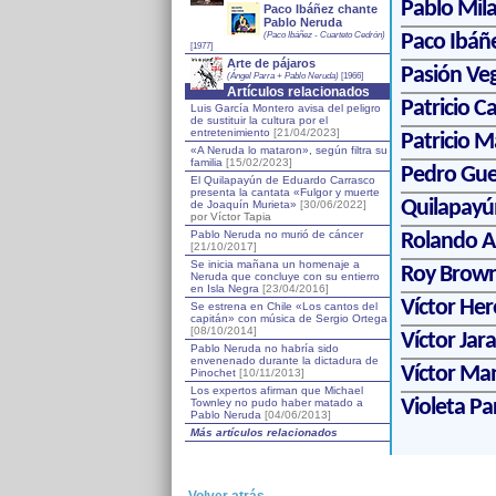
Pablo Mil
Paco Ibáñez chante
Pablo Neruda
(Paco Ibáñez - Cuarteto Cedrón)
Paco Ibáñ
[1977]
Arte de pájaros
Pasión Ve
(Ángel Parra + Pablo Neruda)
[1966]
Artículos relacionados
Patricio Ca
Luis García Montero avisa del peligro
de sustituir la cultura por el
entretenimiento
[21/04/2023]
Patricio 
«A Neruda lo mataron», según filtra su
familia
[15/02/2023]
Pedro Gue
El Quilapayún de Eduardo Carrasco
presenta la cantata «Fulgor y muerte
Quilapayú
de Joaquín Murieta»
[30/06/2022]
por Víctor Tapia
Pablo Neruda no murió de cáncer
Rolando A
[21/10/2017]
Se inicia mañana un homenaje a
Roy Brow
Neruda que concluye con su entierro
en Isla Negra
[23/04/2016]
Víctor Her
Se estrena en Chile «Los cantos del
capitán» con música de Sergio Ortega
[08/10/2014]
Víctor Jara
Pablo Neruda no habría sido
envenenado durante la dictadura de
Víctor Ma
Pinochet
[10/11/2013]
Los expertos afirman que Michael
Violeta Pa
Townley no pudo haber matado a
Pablo Neruda
[04/06/2013]
Más artículos relacionados