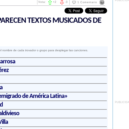
PUBLICID
Vota:
+
2
-
3
1 Comentario
ARECEN TEXTOS MUSICADOS DE
el nombre de cada trovador o grupo para desplegar las canciones.
tarrosa
érez
a
 emigrado de América Latina»
PUBLICID
dd
ldivieso
illa