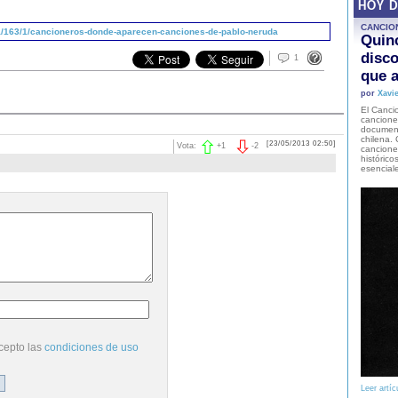
HOY 
CANCIO
/163/1/cancioneros-donde-aparecen-canciones-de-pablo-neruda
Quinc
disco
1
que a
por
Xavie
El Cancio
cancione
document
chilena. 
[23/05/2013 02:50]
Vota:
+
1
-
2
canciones
histórico
esencial
cepto las
condiciones de uso
Leer artíc