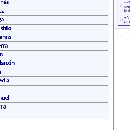
anés
«Pá
4
cor
ez
la 
«Ca
ga
5
en 
stillo
Manns
PUBLICID
rra
n
larcón
n
edia
nuel
rra