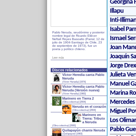
Georgina 
Illapu
Inti-Illiman
Isabel Par
Pablo Neruda, seudónimo y posterior
nombre legal de Ricardo Eliécer
Ismael Se
Neftalí Reyes Basoalto (Parral, 12 de
julio de 1904-Santiago de Chile, 23
de septiembre de 1973), fue un
Joan Manu
poeta y político chileno.
Joaquín S
Leer más
Jorge Drex
Discos relacionados
Julieta Ve
Víctor Heredia canta Pablo
Neruda
(Víctor Heredia)
[1974]
Manuel Ga
Víctor Heredia canta Pablo
Neruda (Versión nueva)
Marina Ros
(Víctor Heredia)
[1983]
Marinero en Tierra 2
Mercedes 
(Obra colectiva)
[2004]
Neruda en el corazón
Miguel Po
(Obra colectiva)
[2004]
Marinero en
Tierra: Tributo
Los Olima
a Neruda
(Obra colectiva)
[2000]
Pablo Gue
Quilapayún chante Neruda
(Quilapayún)
[1983]