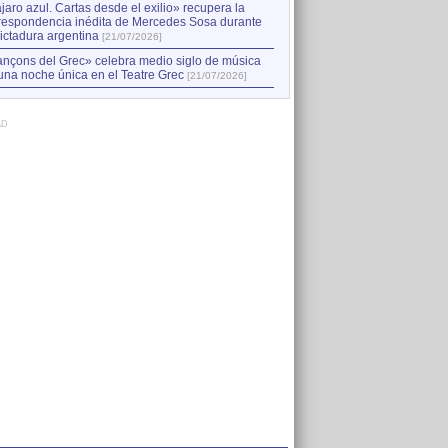
jaro azul. Cartas desde el exilio» recupera la
respondencia inédita de Mercedes Sosa durante
dictadura argentina
[21/07/2026]
nçons del Grec» celebra medio siglo de música
una noche única en el Teatre Grec
[21/07/2026]
AD