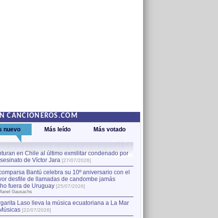
EN CANCIONEROS.COM
s nuevo
Más leído
Más votado
turan en Chile al último exmilitar condenado por
La comparsa Bantú celebra s
asesinato de Víctor Jara
mayor desfile de llamadas
1
[27/07/2026]
hecho fuera de Uruguay
[25
comparsa Bantú celebra su 10º aniversario con el
por Manel Gausachs
or desfile de llamadas de candombe jamás
Capturan en Chile al último
2
ho fuera de Uruguay
[25/07/2026]
el asesinato de Víctor Jara
[
Manel Gausachs
garita Laso lleva la música ecuatoriana a La Mar
Músicas
[22/07/2026]