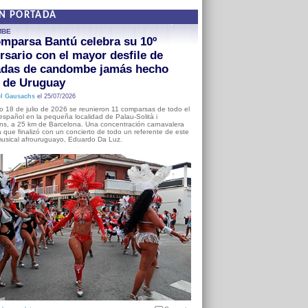
EN PORTADA
MBE
mparsa Bantú celebra su 10º
rsario con el mayor desfile de
adas de candombe jamás hecho
a de Uruguay
l Gausachs
el 25/07/2026
o 18 de julio de 2026 se reunieron 11 comparsas de todo el
o español en la pequeña localidad de Palau-Solità i
s, a 25 km de Barcelona. Una concentración carnavalera
 que finalizó con un concierto de todo un referente de este
usical afrouruguayo, Eduardo Da Luz.