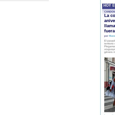
HOY 
CANDO
La co
anive
llam
fuer
por
Mane
El pasad
territori
Plegaman
uruguaya
género m