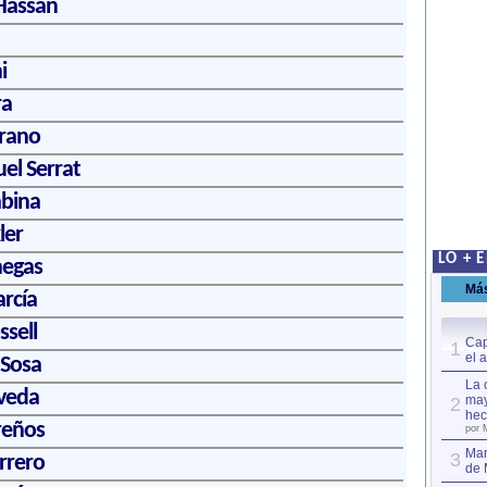
Hassan
i
ra
rrano
el Serrat
abina
ler
LO + 
negas
Má
rcía
sell
Cap
1
el 
Sosa
La 
veda
may
2
hec
reños
por 
Mar
3
rrero
de 