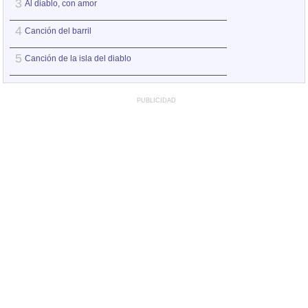
3
3
Al diablo, con amor
Al diablo, con am
4
4
Canción del barril
Canción de amor
5
5
Canción de la isla del diablo
La quilla de tu na
PUBLICIDAD