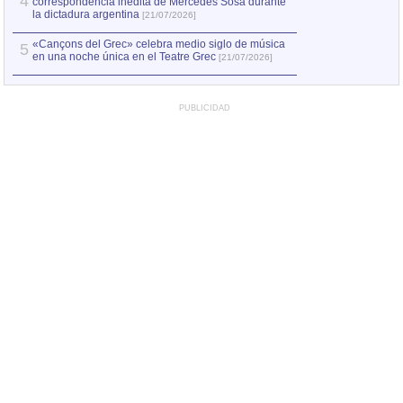
4
correspondencia inédita de Mercedes Sosa durante
la dictadura argentina
[21/07/2026]
«Cançons del Grec» celebra medio siglo de música
5
en una noche única en el Teatre Grec
[21/07/2026]
PUBLICIDAD