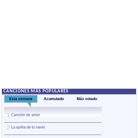
CANCIONES MÁS POPULARES
Esta semana
Acumulado
Más votado
1
1
Canción de amor
Canción del oro
2
2
La quilla de tu navío
Ay quién pudiera 