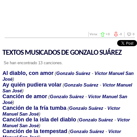
Vota:
+
0
-
0
0
TEXTOS MUSICADOS DE GONZALO SUÁREZ
Se han encontrado 13 canciones.
Al diablo, con amor
(
Gonzalo Suárez
-
Víctor Manuel San
José
)
Ay quién pudiera volar
(
Gonzalo Suárez
-
Víctor Manuel
San José
)
Canción de amor
(
Gonzalo Suárez
-
Víctor Manuel San
José
)
Canción de la fría tumba
(
Gonzalo Suárez
-
Víctor
Manuel San José
)
Canción de la isla del diablo
(
Gonzalo Suárez
-
Víctor
Manuel San José
)
Canción de la tempestad
(
Gonzalo Suárez
-
Víctor