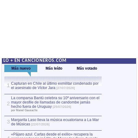
LO + EN CANCIONEROS.COM
Más nuevo
Más leído
Más votado
Capturan en Chile al último exmilitar condenado por
La comparsa Bantú
1
el asesinato de Víctor Jara
mayor desfile de
1
[27/07/2026]
hecho fuera de U
por Manel Gausachs
La comparsa Bantú celebra su 10º aniversario con el
mayor desfile de llamadas de candombe jamás
2
Capturan en Chile
2
hecho fuera de Uruguay
[25/07/2026]
el asesinato de Ví
por Manel Gausachs
Margarita Laso lleva la música ecuatoriana a La Mar
3
de Músicas
[22/07/2026]
«Pájaro azul. Cartas desde el exilio» recupera la