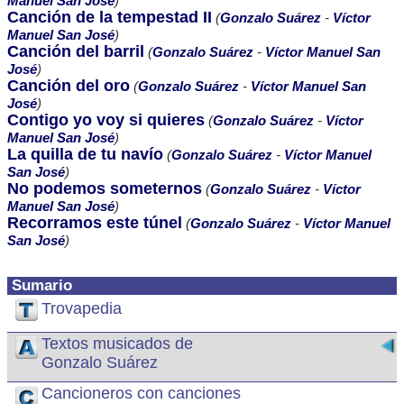
Manuel San José
)
Canción de la tempestad II
(
Gonzalo Suárez
-
Víctor
Manuel San José
)
Canción del barril
(
Gonzalo Suárez
-
Víctor Manuel San
José
)
Canción del oro
(
Gonzalo Suárez
-
Víctor Manuel San
José
)
Contigo yo voy si quieres
(
Gonzalo Suárez
-
Víctor
Manuel San José
)
La quilla de tu navío
(
Gonzalo Suárez
-
Víctor Manuel
San José
)
No podemos someternos
(
Gonzalo Suárez
-
Víctor
Manuel San José
)
Recorramos este túnel
(
Gonzalo Suárez
-
Víctor Manuel
San José
)
Sumario
Trovapedia
Textos musicados de
Gonzalo Suárez
Cancioneros con canciones