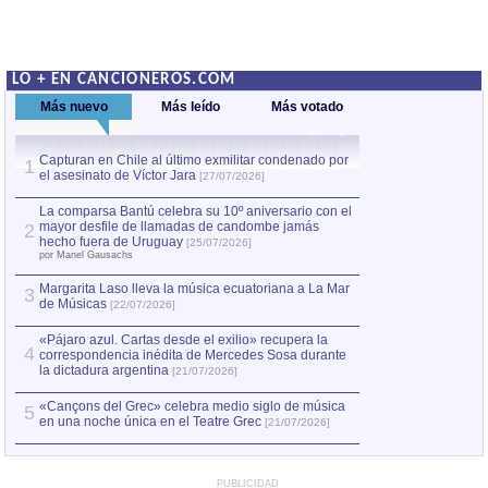
LO + EN CANCIONEROS.COM
Más nuevo
Más leído
Más votado
Capturan en Chile al último exmilitar condenado por
La comparsa Bantú
1
el asesinato de Víctor Jara
mayor desfile de
1
[27/07/2026]
hecho fuera de U
por Manel Gausachs
La comparsa Bantú celebra su 10º aniversario con el
mayor desfile de llamadas de candombe jamás
2
Capturan en Chile
2
hecho fuera de Uruguay
[25/07/2026]
el asesinato de Ví
por Manel Gausachs
Margarita Laso lleva la música ecuatoriana a La Mar
3
de Músicas
[22/07/2026]
«Pájaro azul. Cartas desde el exilio» recupera la
4
correspondencia inédita de Mercedes Sosa durante
la dictadura argentina
[21/07/2026]
«Cançons del Grec» celebra medio siglo de música
5
en una noche única en el Teatre Grec
[21/07/2026]
PUBLICIDAD