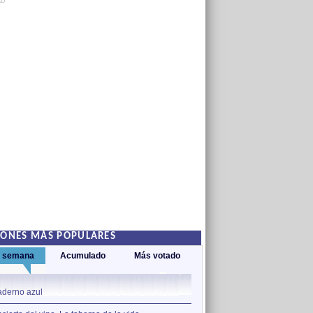
AD
IONES MÁS POPULARES
a semana
Acumulado
Más votado
1
derno azul
Para vencer el olvido