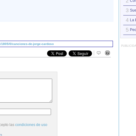
2
Con
3
Sue
4
La 
5
Peq
/1805/0/canciones-de-jorge-cardoso
PUBLICID
cepto las
condiciones de uso