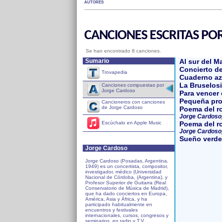
AUTORES
CANCIONES ESCRITAS PO
Se han encontrado 8 canciones.
Sumario
Al sur del 
Concierto de
Trovapedia
Cuaderno az
La Bruselos
Canciones compuestas por
Jorge Cardoso
Para vencer 
Pequeña pr
Cancioneros con canciones
de Jorge Cardoso
Poema del ro
Jorge Cardoso
Poema del r
Escúchalo en Apple Music
Jorge Cardoso
Sueño verde
Jorge Cardoso
Jorge Cardoso (Posadas, Argentina,
1949) es un concertista, compositor,
investigador, médico (Universidad
Nacional de Córdoba, (Argentina), y
Profesor Superior de Guitarra (Real
Conservatorio de Música de Madrid),
que ha dado conciertos en Europa,
América, Asia y África, y ha
participado habitualmente en
encuentros y festivales
internacionales, cursos, congresos y
seminarios, en radio y T.V.