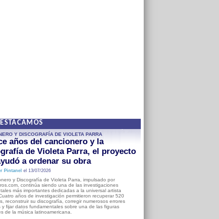
DESTACAMOS
NERO Y DISCOGRAFÍA DE VIOLETA PARRA
e años del cancionero y la
grafía de Violeta Parra, el proyecto
yudó a ordenar su obra
r Pintanel
el 13/07/2026
nero y Discografía de Violeta Parra, impulsado por
ros.com, continúa siendo una de las investigaciones
ales más importantes dedicadas a la universal artista
Cuatro años de investigación permitieron recuperar 520
, reconstruir su discografía, corregir numerosos errores
s y fijar datos fundamentales sobre una de las figuras
es de la música latinoamericana.