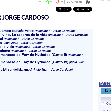
PUBLICID
Vota:
+
0
-
0
Comentar
R JORGE CARDOSO
Malambo
o [Sueño verde]
(
Indio Juan
-
Jorge Cardoso
)
l vino. La taberna de la vida
(
Indio Juan
-
Jorge Cardoso
)
ul
(
Indio Juan
-
Jorge Cardoso
)
is
(
Indio Juan
-
Jorge Cardoso
)
el olvido
(
Indio Juan
-
Jorge Cardoso
)
oclama
(
Indio Juan
-
Jorge Cardoso
)
mancero de Fray de Hytlodeo (Canto II)
(
Indio Juan
-
)
omancero de Fray de Hytlodeo (Canto IV)
(
Indio Juan
-
)
o [Al sur del Malambo]
(
Indio Juan
-
Jorge Cardoso
)
CANC
Est
1
Cua