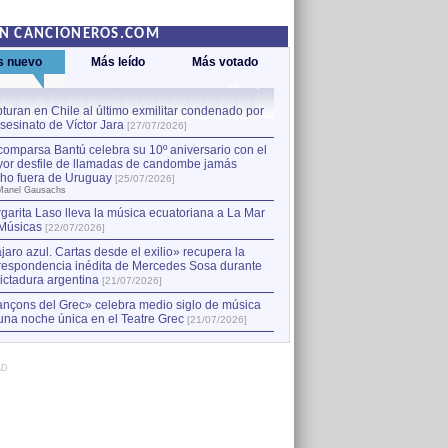
EN CANCIONEROS.COM
s nuevo
Más leído
Más votado
turan en Chile al último exmilitar condenado por
La comparsa Bantú celebra s
asesinato de Víctor Jara
mayor desfile de llamadas
1
[27/07/2026]
hecho fuera de Uruguay
[25
comparsa Bantú celebra su 10º aniversario con el
por Manel Gausachs
or desfile de llamadas de candombe jamás
Capturan en Chile al último
2
ho fuera de Uruguay
[25/07/2026]
el asesinato de Víctor Jara
[
Manel Gausachs
garita Laso lleva la música ecuatoriana a La Mar
Margarita Laso lleva la mús
3
Músicas
de Músicas
[22/07/2026]
[22/07/2026]
jaro azul. Cartas desde el exilio» recupera la
respondencia inédita de Mercedes Sosa durante
dictadura argentina
[21/07/2026]
nçons del Grec» celebra medio siglo de música
una noche única en el Teatre Grec
[21/07/2026]
AD