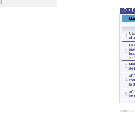
LO + 
Má
Cap
1
el 
La 
may
2
hec
por 
Mar
3
de 
«Pá
4
cor
la 
«Ca
5
en 
PUBLICID