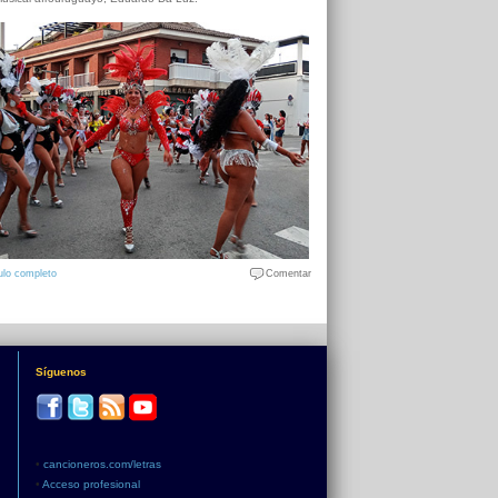
ulo completo
Comentar
Síguenos
•
cancioneros.com/letras
•
Acceso profesional