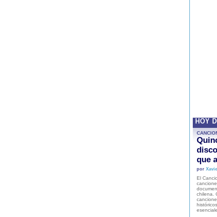
HOY 
CANCIO
Quinc
disco
que a
por
Xavie
El Cancio
cancione
document
chilena. 
canciones
histórico
esencial