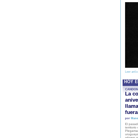
Leer artíc
HOY 
CANDO
La co
anive
llam
fuer
por
Mane
El pasad
territori
Plegaman
uruguaya
género m