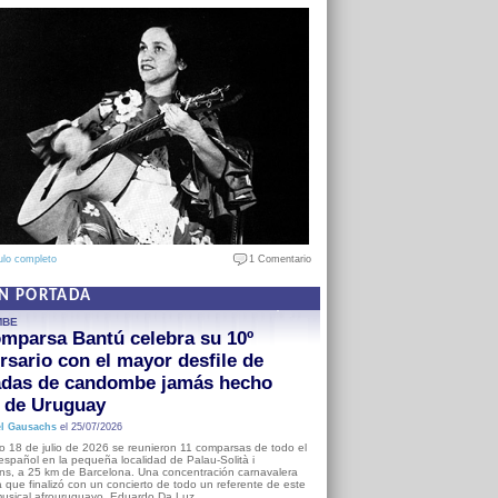
ulo completo
1 Comentario
EN PORTADA
MBE
mparsa Bantú celebra su 10º
rsario con el mayor desfile de
adas de candombe jamás hecho
a de Uruguay
l Gausachs
el 25/07/2026
o 18 de julio de 2026 se reunieron 11 comparsas de todo el
o español en la pequeña localidad de Palau-Solità i
s, a 25 km de Barcelona. Una concentración carnavalera
 que finalizó con un concierto de todo un referente de este
usical afrouruguayo, Eduardo Da Luz.