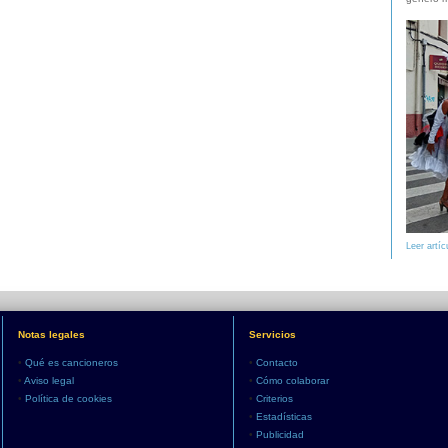
Leer artíc
Notas legales
Servicios
•
Qué es cancioneros
•
Contacto
•
Aviso legal
•
Cómo colaborar
•
Política de cookies
•
Criterios
•
Estadísticas
•
Publicidad