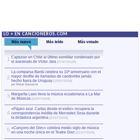
LO + EN CANCIONEROS.COM
Más nuevo
Más leído
Más votado
Capturan en Chile al último exmilitar condenado por
La comparsa Bantú
1
el asesinato de Víctor Jara
mayor desfile de
1
[27/07/2026]
hecho fuera de U
por Manel Gausachs
La comparsa Bantú celebra su 10º aniversario con el
mayor desfile de llamadas de candombe jamás
2
Capturan en Chile
2
hecho fuera de Uruguay
[25/07/2026]
el asesinato de Ví
por Manel Gausachs
Margarita Laso lleva la música ecuatoriana a La Mar
3
de Músicas
[22/07/2026]
«Pájaro azul. Cartas desde el exilio» recupera la
4
correspondencia inédita de Mercedes Sosa durante
la dictadura argentina
[21/07/2026]
«Cançons del Grec» celebra medio siglo de música
5
en una noche única en el Teatre Grec
[21/07/2026]