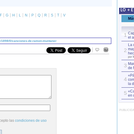
LO + 
F
G
H
L
N
P
Q
R
S
T
V
Má
Cap
1
el 
a/1898/0/canciones-de-ramon-muntaner
La 
may
2
hec
por 
Mar
3
de 
«Pá
4
cor
la 
«Ca
5
en 
PUBLICID
cepto las
condiciones de uso