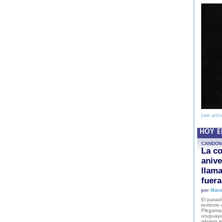
Leer artíc
HOY 
CANDO
La co
anive
llam
fuer
por
Mane
El pasad
territori
Plegaman
uruguaya
género m