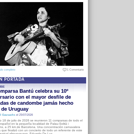
ulo completo
1 Comentario
EN PORTADA
MBE
mparsa Bantú celebra su 10º
rsario con el mayor desfile de
adas de candombe jamás hecho
a de Uruguay
l Gausachs
el 25/07/2026
o 18 de julio de 2026 se reunieron 11 comparsas de todo el
o español en la pequeña localidad de Palau-Solità i
s, a 25 km de Barcelona. Una concentración carnavalera
 que finalizó con un concierto de todo un referente de este
usical afrouruguayo, Eduardo Da Luz.