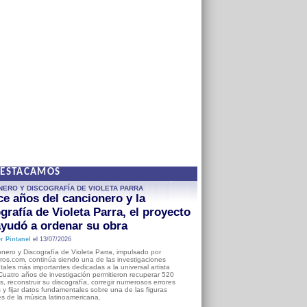
DESTACAMOS
NERO Y DISCOGRAFÍA DE VIOLETA PARRA
e años del cancionero y la
grafía de Violeta Parra, el proyecto
yudó a ordenar su obra
r Pintanel
el 13/07/2026
nero y Discografía de Violeta Parra, impulsado por
ros.com, continúa siendo una de las investigaciones
ales más importantes dedicadas a la universal artista
Cuatro años de investigación permitieron recuperar 520
, reconstruir su discografía, corregir numerosos errores
s y fijar datos fundamentales sobre una de las figuras
es de la música latinoamericana.