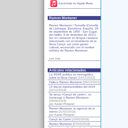
Escúchalo en Apple Music
Ramon Muntaner
Ramon Muntaner i Torruella (Cornellá
de Llobregat, Barcelona, España, 29
de septiembre de 1950 - San Cugat
del Vallés, 9 de diciembre de 2021)
fue un cantautor en lengua catalana
relacionado con el movimiento de la
Nova Cançó, así como gestor
cultural, reconocido con el nombre
artístico de Ramon Muntaner.
Leer más
Artículos relacionados
La SGAE publica un monográfico
sobre la Nova Cançó
[14/12/2022]
Fallece Ramon Muntaner
[09/12/2021]
15 discos imprescindibles del 2019
[31/12/2019]
Se lanza «Cançó de carrer», un
homenaje a Ramon Muntaner
[29/04/2019]
por Xavier Pintanel
Ramon Muntaner, la vigencia de lo
eterno
[21/02/2018]
por Xavier Pintanel
Cançó de Carrer
[10/02/2018]
Ramon Muntaner
[07/02/2018]