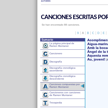
AUTORES
CANCIONES ESCRITAS P
Se han encontrado 88 canciones.
9
A
B
C
D
E
Sumario
Acomplimen
La página principal de
Aigua-marin
Ramon Muntaner
Amb la boca
Àngel de la 
Cancionero
Aquesta rem
Au, jovent!
(
Discografía
Discografía cronológica
ascendente
Discografía cronológica
descendente
Canciones compuestas por
Ramon Muntaner
Cancioneros con canciones
de Ramon Muntaner
Trovapedia