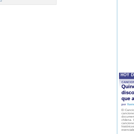
HOY 
CANCIO
Quinc
disco
que a
por
Xavie
El Cancio
cancione
document
chilena. 
canciones
histórico
esencial