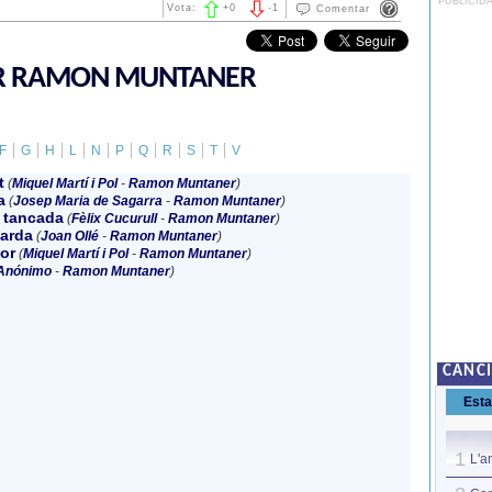
PUBLICID
Vota:
+
0
-
1
Comentar
OR RAMON MUNTANER
F
G
H
L
N
P
Q
R
S
T
V
t
(
Miquel Martí i Pol
-
Ramon Muntaner
)
a
(
Josep Maria de Sagarra
-
Ramon Muntaner
)
 tancada
(
Fèlix Cucurull
-
Ramon Muntaner
)
tarda
(
Joan Ollé
-
Ramon Muntaner
)
or
(
Miquel Martí i Pol
-
Ramon Muntaner
)
Anónimo
-
Ramon Muntaner
)
CANC
Est
1
L'a