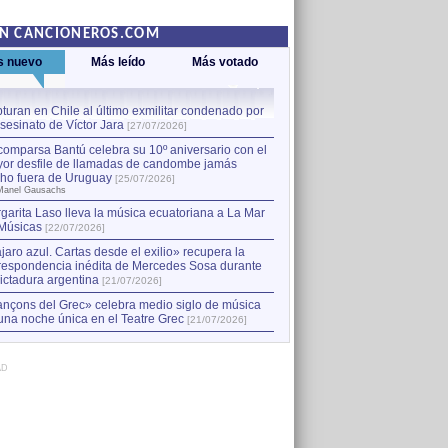
EN CANCIONEROS.COM
s nuevo
Más leído
Más votado
turan en Chile al último exmilitar condenado por
La comparsa Bantú celebra s
asesinato de Víctor Jara
mayor desfile de llamadas
1
[27/07/2026]
hecho fuera de Uruguay
[25
comparsa Bantú celebra su 10º aniversario con el
por Manel Gausachs
or desfile de llamadas de candombe jamás
Capturan en Chile al último
2
ho fuera de Uruguay
[25/07/2026]
el asesinato de Víctor Jara
[
Manel Gausachs
garita Laso lleva la música ecuatoriana a La Mar
Músicas
[22/07/2026]
jaro azul. Cartas desde el exilio» recupera la
respondencia inédita de Mercedes Sosa durante
dictadura argentina
[21/07/2026]
nçons del Grec» celebra medio siglo de música
una noche única en el Teatre Grec
[21/07/2026]
AD