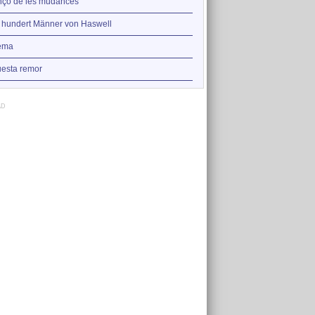
2
çó de les mudances
L'ametlla amarga
3
 hundert Männer von Haswell
La Plaça del Diamant
4
ema
Die hundert Männer von Ha
5
esta remor
Au, jovent!
AD