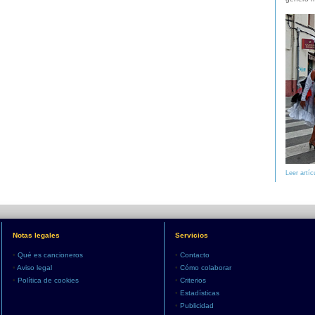
Leer artíc
Notas legales
Servicios
•
Qué es cancioneros
•
Contacto
•
Aviso legal
•
Cómo colaborar
•
Política de cookies
•
Criterios
•
Estadísticas
•
Publicidad