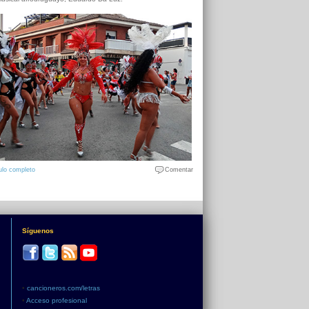
ulo completo
Comentar
Síguenos
•
cancioneros.com/letras
•
Acceso profesional