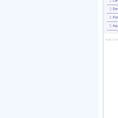
2
Can
3
Die
4
Po
5
Aqu
PUBLICID