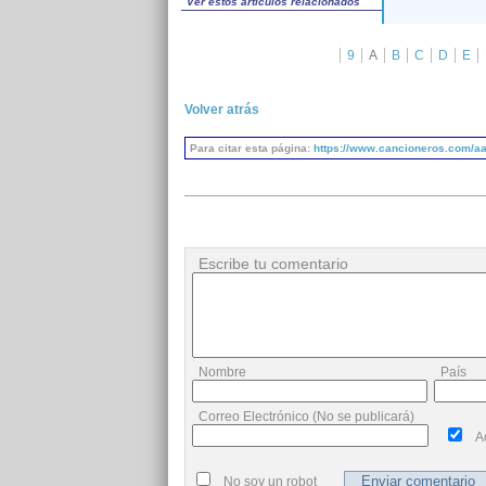
Ver estos artículos relacionados
9
A
B
C
D
E
Volver atrás
Para citar esta página:
https://www.cancioneros.com/a
Escribe tu comentario
Nombre
País
Correo Electrónico (No se publicará)
A
No soy un robot