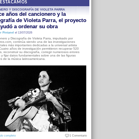
DESTACAMOS
NERO Y DISCOGRAFÍA DE VIOLETA PARRA
e años del cancionero y la
grafía de Violeta Parra, el proyecto
yudó a ordenar su obra
r Pintanel
el 13/07/2026
nero y Discografía de Violeta Parra, impulsado por
ros.com, continúa siendo una de las investigaciones
ales más importantes dedicadas a la universal artista
Cuatro años de investigación permitieron recuperar 520
, reconstruir su discografía, corregir numerosos errores
s y fijar datos fundamentales sobre una de las figuras
es de la música latinoamericana.
ulo completo
1 Comentario