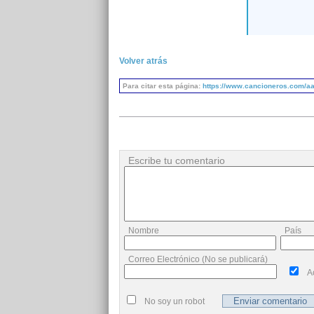
Volver atrás
Para citar esta página:
https://www.cancioneros.com/aa/
Escribe tu comentario
Nombre
País
Correo Electrónico (No se publicará)
A
No soy un robot