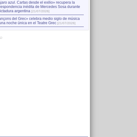
jaro azul. Cartas desde el exilio» recupera la
respondencia inédita de Mercedes Sosa durante
dictadura argentina
[21/07/2026]
nçons del Grec» celebra medio siglo de música
una noche única en el Teatre Grec
[21/07/2026]
AD