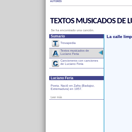
AUTORES
TEXTOS MUSICADOS DE L
Se ha encontrado una canción.
Sumario
La calle limp
Trovapedia
Textos musicados de
Luciano Feria
Cancioneros con canciones
de Luciano Feria
Luciano Feria
Poeta. Nació en Zafra (Badajoz,
Extremadura) en 1957.
Leer más