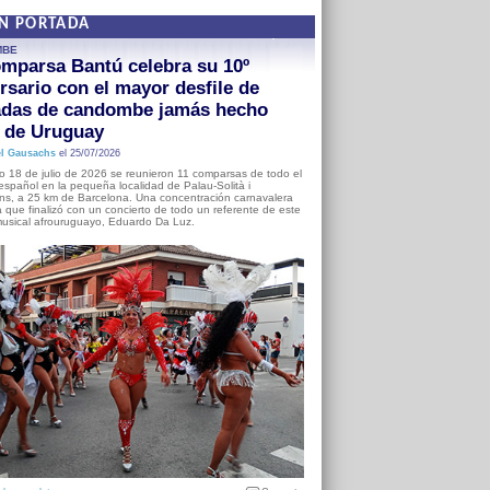
EN PORTADA
MBE
mparsa Bantú celebra su 10º
rsario con el mayor desfile de
adas de candombe jamás hecho
a de Uruguay
l Gausachs
el 25/07/2026
o 18 de julio de 2026 se reunieron 11 comparsas de todo el
o español en la pequeña localidad de Palau-Solità i
s, a 25 km de Barcelona. Una concentración carnavalera
 que finalizó con un concierto de todo un referente de este
usical afrouruguayo, Eduardo Da Luz.