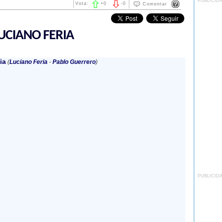
PUBLICID
Vota:
+
0
-
0
Comentar
UCIANO FERIA
ia
(
Luciano Feria
-
Pablo Guerrero
)
PUBLICID