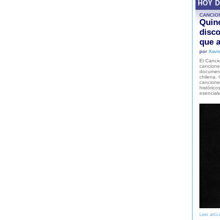
HOY 
CANCIO
Quinc
disco
que a
por
Xavie
El Cancio
cancione
document
chilena. 
canciones
histórico
esencial
Leer artíc