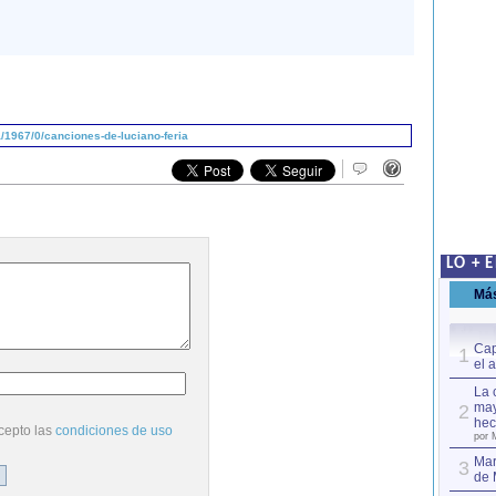
1967/0/canciones-de-luciano-feria
LO + 
Má
Cap
1
el 
La 
may
2
hec
cepto las
condiciones de uso
por 
Mar
3
de 