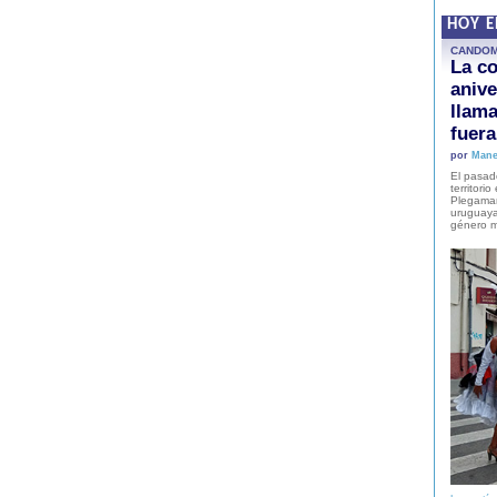
HOY 
CANDO
La co
anive
llam
fuer
por
Mane
El pasad
territori
Plegaman
uruguaya
género m