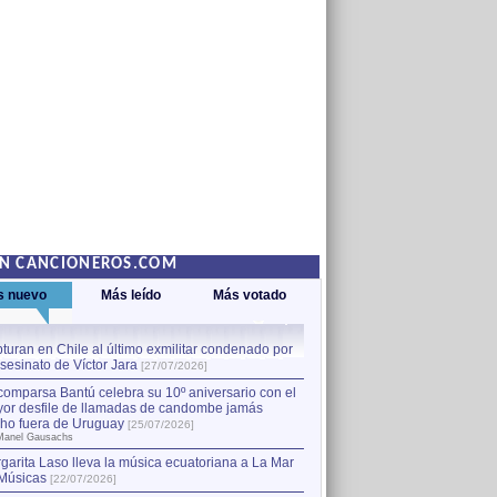
EN CANCIONEROS.COM
s nuevo
Más leído
Más votado
turan en Chile al último exmilitar condenado por
La comparsa Bantú celebra s
asesinato de Víctor Jara
mayor desfile de llamadas
1
[27/07/2026]
hecho fuera de Uruguay
[25
comparsa Bantú celebra su 10º aniversario con el
por Manel Gausachs
or desfile de llamadas de candombe jamás
Capturan en Chile al último
2
ho fuera de Uruguay
[25/07/2026]
el asesinato de Víctor Jara
[
Manel Gausachs
garita Laso lleva la música ecuatoriana a La Mar
Músicas
[22/07/2026]