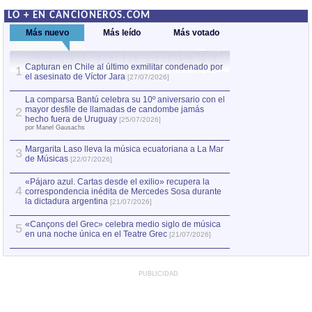
LO + EN CANCIONEROS.COM
Más nuevo
Más leído
Más votado
Capturan en Chile al último exmilitar condenado por
Capturan en Chile
1
1
el asesinato de Víctor Jara
el asesinato de Ví
[27/07/2026]
La comparsa Bantú celebra su 10º aniversario con el
mayor desfile de llamadas de candombe jamás
2
hecho fuera de Uruguay
[25/07/2026]
por Manel Gausachs
Margarita Laso lleva la música ecuatoriana a La Mar
3
de Músicas
[22/07/2026]
«Pájaro azul. Cartas desde el exilio» recupera la
4
correspondencia inédita de Mercedes Sosa durante
la dictadura argentina
[21/07/2026]
«Cançons del Grec» celebra medio siglo de música
5
en una noche única en el Teatre Grec
[21/07/2026]
PUBLICIDAD