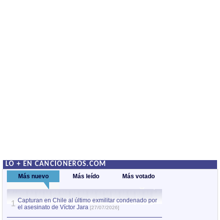
LO + EN CANCIONEROS.COM
Más nuevo
Más leído
Más votado
Capturan en Chile al último exmilitar condenado por
La comparsa Bantú
1
el asesinato de Víctor Jara
mayor desfile de
1
[27/07/2026]
hecho fuera de U