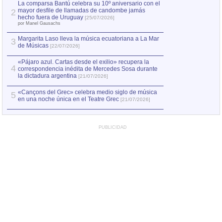
por Manel Gausachs
La comparsa Bantú celebra su 10º aniversario con el
mayor desfile de llamadas de candombe jamás
2
Capturan en Chile
2
hecho fuera de Uruguay
[25/07/2026]
el asesinato de Ví
por Manel Gausachs
Margarita Laso lleva la música ecuatoriana a La Mar
3
de Músicas
[22/07/2026]
«Pájaro azul. Cartas desde el exilio» recupera la
4
correspondencia inédita de Mercedes Sosa durante
la dictadura argentina
[21/07/2026]
«Cançons del Grec» celebra medio siglo de música
5
en una noche única en el Teatre Grec
[21/07/2026]
PUBLICIDAD