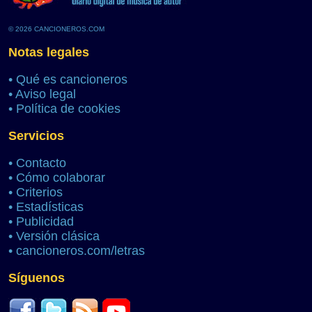
© 2026 CANCIONEROS.COM
Notas legales
•
Qué es cancioneros
•
Aviso legal
•
Política de cookies
Servicios
•
Contacto
•
Cómo colaborar
•
Criterios
•
Estadísticas
•
Publicidad
•
Versión clásica
•
cancioneros.com/letras
Síguenos