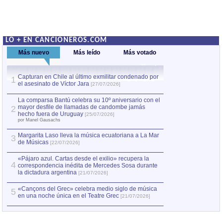
LO + EN CANCIONEROS.COM
Más nuevo
Más leído
Más votado
Capturan en Chile al último exmilitar condenado por
La comparsa Bantú
1
el asesinato de Víctor Jara
mayor desfile de
1
[27/07/2026]
hecho fuera de U
por Manel Gausachs
La comparsa Bantú celebra su 10º aniversario con el
mayor desfile de llamadas de candombe jamás
2
Capturan en Chile
2
hecho fuera de Uruguay
[25/07/2026]
el asesinato de Ví
por Manel Gausachs
Margarita Laso lleva la música ecuatoriana a La Mar
3
de Músicas
[22/07/2026]
«Pájaro azul. Cartas desde el exilio» recupera la
4
correspondencia inédita de Mercedes Sosa durante
la dictadura argentina
[21/07/2026]
«Cançons del Grec» celebra medio siglo de música
5
en una noche única en el Teatre Grec
[21/07/2026]