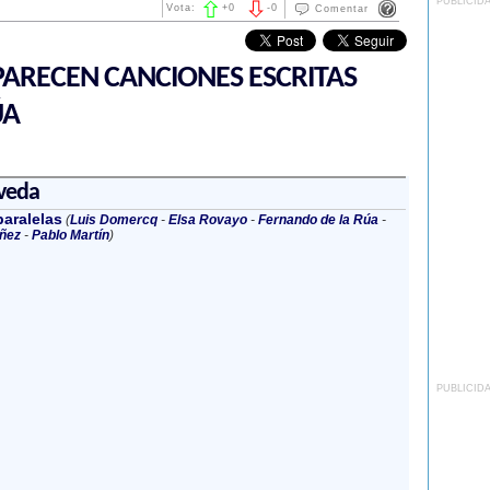
PUBLICID
Vota:
+
0
-
0
Comentar
ARECEN CANCIONES ESCRITAS
ÚA
veda
aralelas
(
Luis Domercq
-
Elsa Rovayo
-
Fernando de la Rúa
-
ñez
-
Pablo Martín
)
PUBLICID