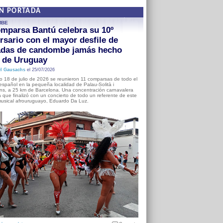
EN PORTADA
MBE
mparsa Bantú celebra su 10º
rsario con el mayor desfile de
adas de candombe jamás hecho
a de Uruguay
l Gausachs
el 25/07/2026
o 18 de julio de 2026 se reunieron 11 comparsas de todo el
o español en la pequeña localidad de Palau-Solità i
s, a 25 km de Barcelona. Una concentración carnavalera
 que finalizó con un concierto de todo un referente de este
usical afrouruguayo, Eduardo Da Luz.