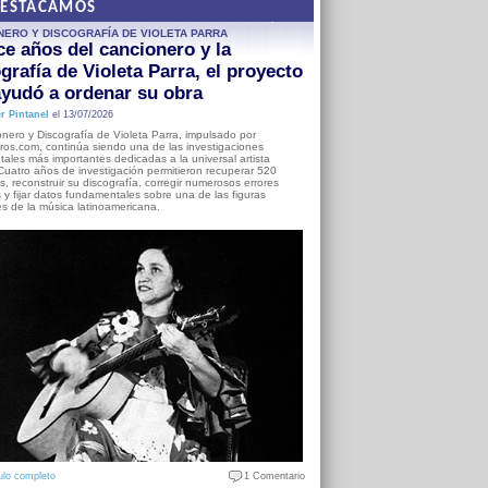
DESTACAMOS
NERO Y DISCOGRAFÍA DE VIOLETA PARRA
e años del cancionero y la
grafía de Violeta Parra, el proyecto
yudó a ordenar su obra
r Pintanel
el 13/07/2026
nero y Discografía de Violeta Parra, impulsado por
ros.com, continúa siendo una de las investigaciones
ales más importantes dedicadas a la universal artista
Cuatro años de investigación permitieron recuperar 520
, reconstruir su discografía, corregir numerosos errores
s y fijar datos fundamentales sobre una de las figuras
es de la música latinoamericana.
ulo completo
1 Comentario