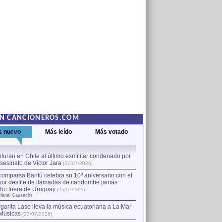
EN CANCIONEROS.COM
s nuevo
Más leído
Más votado
turan en Chile al último exmilitar condenado por
La comparsa Bantú celebra s
asesinato de Víctor Jara
mayor desfile de llamadas
1
[27/07/2026]
hecho fuera de Uruguay
[25
comparsa Bantú celebra su 10º aniversario con el
por Manel Gausachs
or desfile de llamadas de candombe jamás
Capturan en Chile al último
2
ho fuera de Uruguay
[25/07/2026]
el asesinato de Víctor Jara
[
Manel Gausachs
garita Laso lleva la música ecuatoriana a La Mar
Músicas
[22/07/2026]