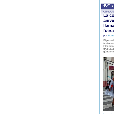
HOY 
CANDO
La co
anive
llam
fuer
por
Mane
El pasad
territori
Plegaman
uruguaya
género m