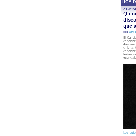
HOY 
CANCIO
Quinc
disco
que a
por
Xavie
El Cancio
cancione
document
chilena. 
canciones
histórico
esencial
Leer artíc