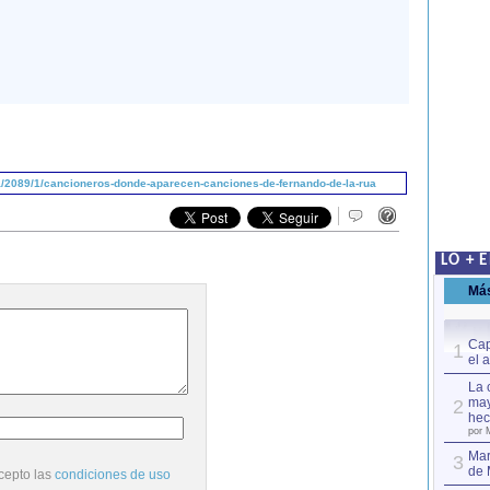
/2089/1/cancioneros-donde-aparecen-canciones-de-fernando-de-la-rua
LO + 
Má
Cap
1
el 
La 
may
2
hec
por 
Mar
3
de 
cepto las
condiciones de uso