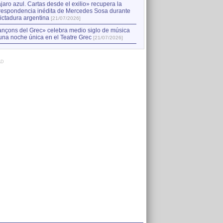
jaro azul. Cartas desde el exilio» recupera la
respondencia inédita de Mercedes Sosa durante
dictadura argentina
[21/07/2026]
nçons del Grec» celebra medio siglo de música
una noche única en el Teatre Grec
[21/07/2026]
AD