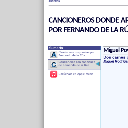
AUTORES
CANCIONEROS DONDE AP
POR FERNANDO DE LA R
Sumario
Miguel Po
Canciones compuestas por
Fernando de la Rúa
Dos carnes p
Miguel Rodrigá
Cancioneros con canciones
de Fernando de la Rúa
Escúchalo en Apple Music