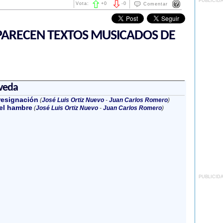
PUBLICID
Vota:
+
0
-
0
Comentar
ARECEN TEXTOS MUSICADOS DE
veda
resignación
(
José Luis Ortiz Nuevo
-
Juan Carlos Romero
)
el hambre
(
José Luis Ortiz Nuevo
-
Juan Carlos Romero
)
PUBLICID