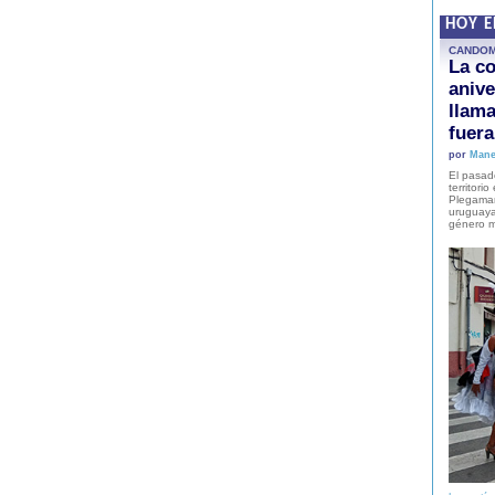
HOY 
CANDO
La co
anive
llam
fuer
por
Mane
El pasad
territori
Plegaman
uruguaya
género m