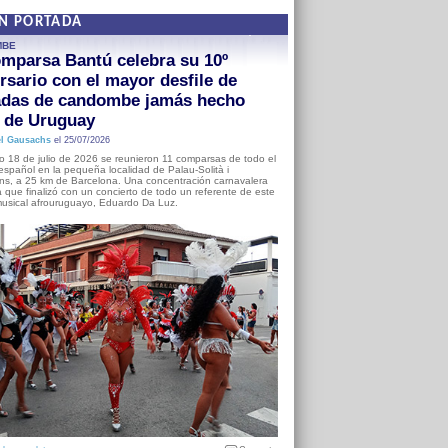
EN PORTADA
MBE
mparsa Bantú celebra su 10º
rsario con el mayor desfile de
adas de candombe jamás hecho
a de Uruguay
l Gausachs
el 25/07/2026
o 18 de julio de 2026 se reunieron 11 comparsas de todo el
o español en la pequeña localidad de Palau-Solità i
s, a 25 km de Barcelona. Una concentración carnavalera
 que finalizó con un concierto de todo un referente de este
usical afrouruguayo, Eduardo Da Luz.