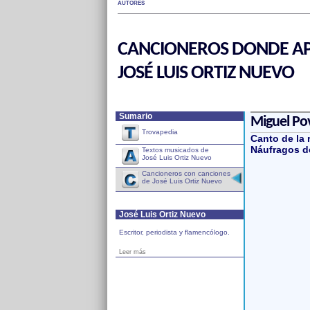
AUTORES
CANCIONEROS DONDE AP
JOSÉ LUIS ORTIZ NUEVO
Sumario
Miguel Po
Trovapedia
Canto de la 
Náufragos d
Textos musicados de
José Luis Ortiz Nuevo
Cancioneros con canciones
de José Luis Ortiz Nuevo
José Luis Ortiz Nuevo
Escritor, periodista y flamencólogo.
Leer más