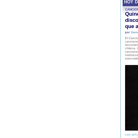
HOY 
CANCIO
Quinc
disco
que a
por
Xavie
El Cancio
cancione
document
chilena. 
canciones
histórico
esencial
Leer artíc