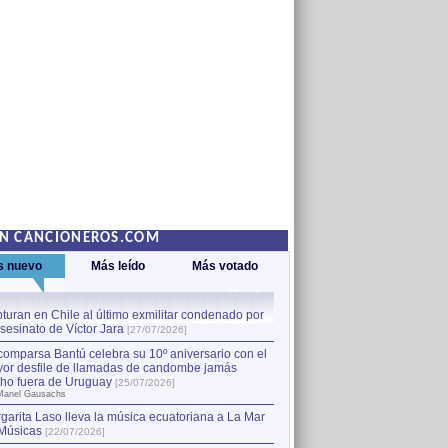
EN CANCIONEROS.COM
s nuevo
Más leído
Más votado
turan en Chile al último exmilitar condenado por
La comparsa Bantú celebra s
asesinato de Víctor Jara
mayor desfile de llamadas
1
[27/07/2026]
hecho fuera de Uruguay
[25
comparsa Bantú celebra su 10º aniversario con el
por Manel Gausachs
or desfile de llamadas de candombe jamás
Capturan en Chile al último
2
ho fuera de Uruguay
[25/07/2026]
el asesinato de Víctor Jara
[
Manel Gausachs
garita Laso lleva la música ecuatoriana a La Mar
Músicas
[22/07/2026]