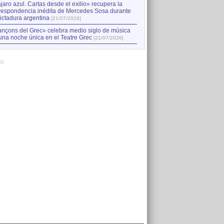
jaro azul. Cartas desde el exilio» recupera la
respondencia inédita de Mercedes Sosa durante
dictadura argentina
[21/07/2026]
nçons del Grec» celebra medio siglo de música
una noche única en el Teatre Grec
[21/07/2026]
AD