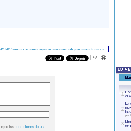
/2104/1/cancioneros-donde-aparecen-canciones-de-jose-luis-ortiz-nuevo
LO + 
Má
Cap
1
el 
La 
may
2
hec
por 
Mar
3
de 
cepto las
condiciones de uso