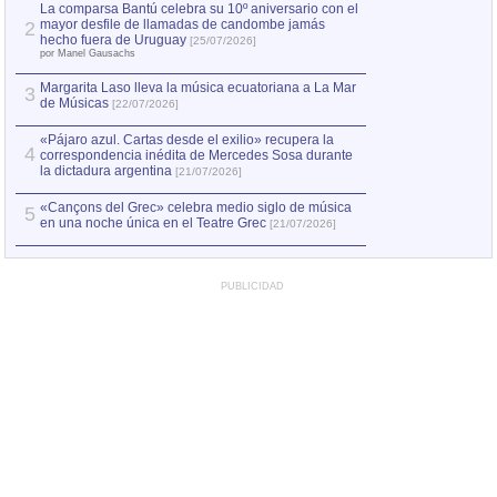
por Manel Gausachs
La comparsa Bantú celebra su 10º aniversario con el
mayor desfile de llamadas de candombe jamás
2
Capturan en Chile
2
hecho fuera de Uruguay
[25/07/2026]
el asesinato de Ví
por Manel Gausachs
Margarita Laso lleva la música ecuatoriana a La Mar
3
de Músicas
[22/07/2026]
«Pájaro azul. Cartas desde el exilio» recupera la
4
correspondencia inédita de Mercedes Sosa durante
la dictadura argentina
[21/07/2026]
«Cançons del Grec» celebra medio siglo de música
5
en una noche única en el Teatre Grec
[21/07/2026]
PUBLICIDAD