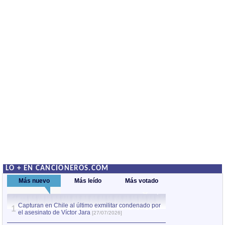
LO + EN CANCIONEROS.COM
Más nuevo
Más leído
Más votado
Capturan en Chile al último exmilitar condenado por
La comparsa Bantú
1
el asesinato de Víctor Jara
mayor desfile de
1
[27/07/2026]
hecho fuera de U