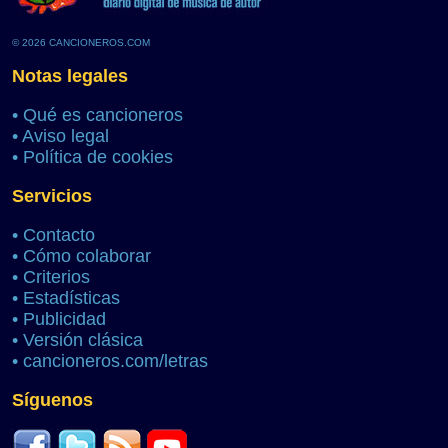
© 2026 CANCIONEROS.COM
Notas legales
•
Qué es cancioneros
•
Aviso legal
•
Política de cookies
Servicios
•
Contacto
•
Cómo colaborar
•
Criterios
•
Estadísticas
•
Publicidad
•
Versión clásica
•
cancioneros.com/letras
Síguenos