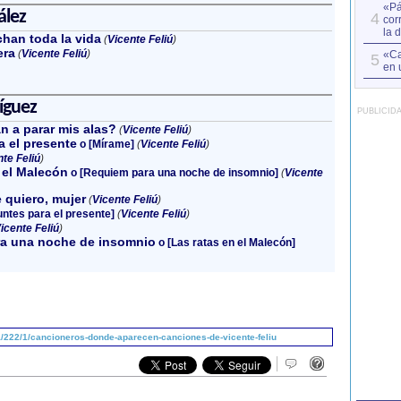
«Pá
ález
4
cor
la 
chan toda la vida
(
Vicente Feliú
)
era
(
Vicente Feliú
)
«Ca
5
en 
ríguez
PUBLICID
n a parar mis alas?
(
Vicente Feliú
)
 el presente
o [Mírame]
(
Vicente Feliú
)
te Feliú
)
 el Malecón
o [Requiem para una noche de insomnio]
(
Vicente
 quiero, mujer
(
Vicente Feliú
)
ntes para el presente]
(
Vicente Feliú
)
icente Feliú
)
a una noche de insomnio
o [Las ratas en el Malecón]
/222/1/cancioneros-donde-aparecen-canciones-de-vicente-feliu