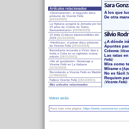
Sara Gonz
Artículos relacionados
A los que lu
«Serenamente», el segundo disco
póstumo de Vicente Feliú
De otra man
[24/10/2025]
La Habana acogerá la Jornada por los
25 años de «Canto de Todos
Iberoamericano»
[02/09/2025]
Silvio Rod
15 (más 2) discos imprescindibles del
2024
[31/12/2024]
¿A dónde irá
«Heréticas», el primer disco póstumo
Apuntes para
de Vicente Feliú
[25/10/2024]
Créeme
BarnaSants recuerda a Víctor Jara e
(
Vicen
invita a Cuba en su vigésimo octava
Las ratas en
edición
[28/12/2022]
Feliú
)
«No sé quedarme»: Homenaje a
Mira como te
Vicente Feliú en La Habana
[11/11/2022]
Mírame
o [Apu
Recordando a Vicente Feliú en Madrid
No es fácil
(
V
[17/06/2022]
Requiem par
Fallece Vicente Feliú
[18/12/2021]
(
Vicente Feliú
)
Más artículos relacionados
Volver atrás
Para citar esta página:
https://www.cancioneros.com/aa