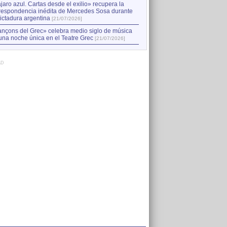
jaro azul. Cartas desde el exilio» recupera la
respondencia inédita de Mercedes Sosa durante
dictadura argentina
[21/07/2026]
nçons del Grec» celebra medio siglo de música
una noche única en el Teatre Grec
[21/07/2026]
AD