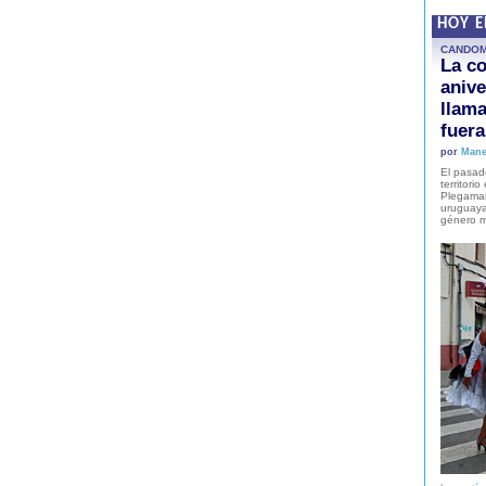
HOY 
CANDO
La co
anive
llam
fuer
por
Mane
El pasad
territori
Plegaman
uruguaya
género m