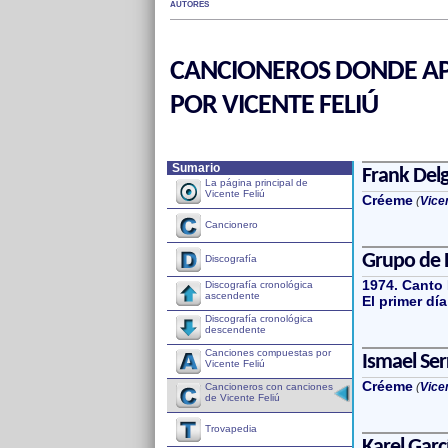
AUTORES
CANCIONEROS DONDE AP
POR VICENTE FELIÚ
Sumario
Frank Del
La página principal de
Vicente Feliú
Créeme
(
Vicen
Cancionero
Grupo de 
Discografía
1974. Canto 
Discografía cronológica
ascendente
El primer día
Discografía cronológica
descendente
Canciones compuestas por
Ismael Se
Vicente Feliú
Créeme
(
Vicen
Cancioneros con canciones
de Vicente Feliú
Trovapedia
Karel Garc