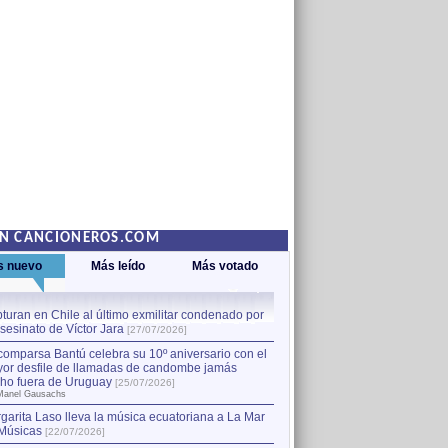
EN CANCIONEROS.COM
s nuevo
Más leído
Más votado
turan en Chile al último exmilitar condenado por
La comparsa Bantú celebra s
asesinato de Víctor Jara
mayor desfile de llamadas
1
[27/07/2026]
hecho fuera de Uruguay
[25
comparsa Bantú celebra su 10º aniversario con el
por Manel Gausachs
or desfile de llamadas de candombe jamás
Capturan en Chile al último
2
ho fuera de Uruguay
[25/07/2026]
el asesinato de Víctor Jara
[
Manel Gausachs
garita Laso lleva la música ecuatoriana a La Mar
Músicas
[22/07/2026]