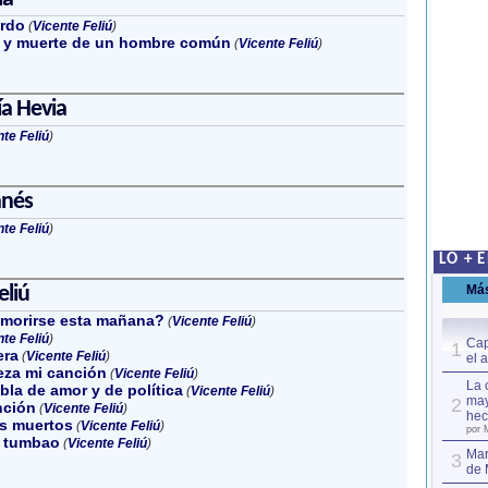
erdo
(
Vicente Feliú
)
n y muerte de un hombre común
(
Vicente Feliú
)
a Hevia
te Feliú
)
anés
te Feliú
)
LO + 
eliú
Má
 morirse esta mañana?
(
Vicente Feliú
)
te Feliú
)
Cap
1
era
(
Vicente Feliú
)
el 
za mi canción
(
Vicente Feliú
)
La 
la de amor y de política
(
Vicente Feliú
)
may
2
nción
(
Vicente Feliú
)
hec
os muertos
(
Vicente Feliú
)
por 
n tumbao
(
Vicente Feliú
)
Mar
3
de 