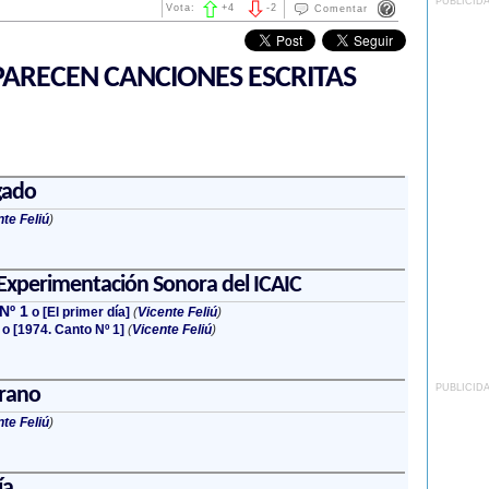
PUBLICID
Vota:
+
4
-
2
Comentar
ARECEN CANCIONES ESCRITAS
gado
te Feliú
)
Experimentación Sonora del ICAIC
Nº 1
o [El primer día]
(
Vicente Feliú
)
o [1974. Canto Nº 1]
(
Vicente Feliú
)
PUBLICID
rrano
te Feliú
)
ía