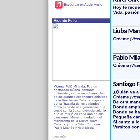
Escúchalo en Apple Music
Hoy te recu
Vida, pasió
Vicente Feliú
Liuba Marí
Créeme
(
Vicen
Pablo Mil
Créeme
(
Vicen
Santiago F
Vicente Feliú Miranda. Fue un
destacado músico, cantante,
¿Quién va a
guitarrista y cantautor cubano. Uno
Créeme
de los grandes exponentes artísticos
(
Vicen
de la Revolución Cubana, inspirado
De otra man
por la "hazaña de los barbudos"
Donde empie
formó parte de una generación que
creció con la épica revolucionaria, lo
Donde se hab
que se reflejó en cada una de sus
Pequeña ca
canciones. Miembro fundador del
movimiento de la Nueva Trova
Si canto a l
Cubana, junto a Silvio Rodríguez,
Versitos co
Pablo Milanés y Noel Nicola.
Leer más