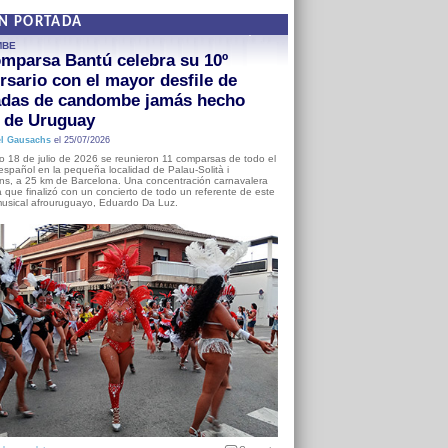
EN PORTADA
MBE
mparsa Bantú celebra su 10º
rsario con el mayor desfile de
adas de candombe jamás hecho
a de Uruguay
l Gausachs
el 25/07/2026
o 18 de julio de 2026 se reunieron 11 comparsas de todo el
o español en la pequeña localidad de Palau-Solità i
s, a 25 km de Barcelona. Una concentración carnavalera
 que finalizó con un concierto de todo un referente de este
usical afrouruguayo, Eduardo Da Luz.