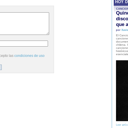
HOY 
CANCIO
Quinc
disco
que a
por
Xavie
El Cancio
cancione
document
chilena. 
canciones
histórico
esencial
cepto las
condiciones de uso
Leer artíc