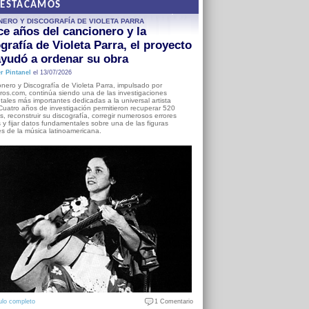
DESTACAMOS
NERO Y DISCOGRAFÍA DE VIOLETA PARRA
e años del cancionero y la
grafía de Violeta Parra, el proyecto
yudó a ordenar su obra
r Pintanel
el 13/07/2026
nero y Discografía de Violeta Parra, impulsado por
ros.com, continúa siendo una de las investigaciones
ales más importantes dedicadas a la universal artista
Cuatro años de investigación permitieron recuperar 520
, reconstruir su discografía, corregir numerosos errores
s y fijar datos fundamentales sobre una de las figuras
es de la música latinoamericana.
ulo completo
1 Comentario