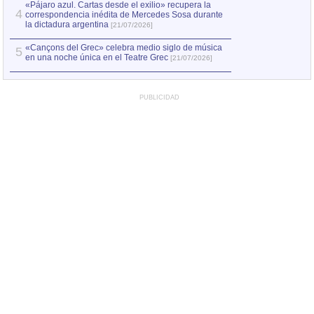
«Pájaro azul. Cartas desde el exilio» recupera la
4
correspondencia inédita de Mercedes Sosa durante
la dictadura argentina
[21/07/2026]
«Cançons del Grec» celebra medio siglo de música
5
en una noche única en el Teatre Grec
[21/07/2026]
PUBLICIDAD