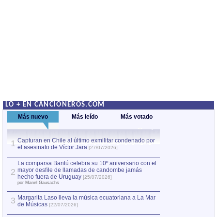
LO + EN CANCIONEROS.COM
Más nuevo
Más leído
Más votado
Capturan en Chile al último exmilitar condenado por
La comparsa Bantú
1
el asesinato de Víctor Jara
mayor desfile de
1
[27/07/2026]
hecho fuera de U
por Manel Gausachs
La comparsa Bantú celebra su 10º aniversario con el
mayor desfile de llamadas de candombe jamás
2
Capturan en Chile
2
hecho fuera de Uruguay
[25/07/2026]
el asesinato de Ví
por Manel Gausachs
Margarita Laso lleva la música ecuatoriana a La Mar
3
de Músicas
[22/07/2026]