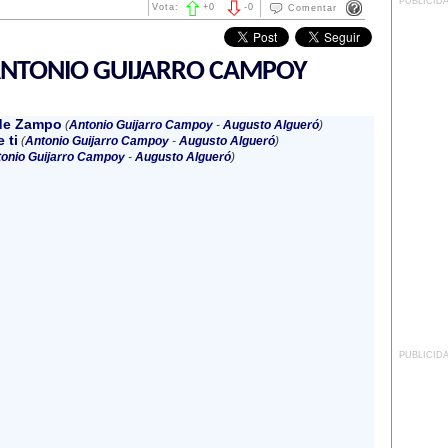
PUBLICID
Vota:
+
0
-
0
Comentar
ANTONIO GUIJARRO CAMPOY
de Zampo
(
Antonio Guijarro Campoy
-
Augusto Algueró
)
 ti
(
Antonio Guijarro Campoy
-
Augusto Algueró
)
onio Guijarro Campoy
-
Augusto Algueró
)
PUBLICID