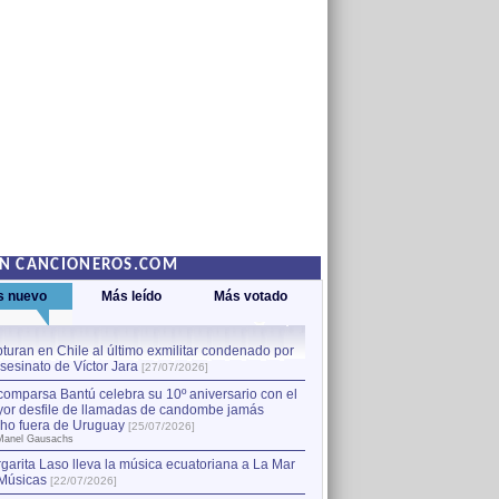
EN CANCIONEROS.COM
s nuevo
Más leído
Más votado
turan en Chile al último exmilitar condenado por
La comparsa Bantú celebra s
asesinato de Víctor Jara
mayor desfile de llamadas
1
[27/07/2026]
hecho fuera de Uruguay
[25
comparsa Bantú celebra su 10º aniversario con el
por Manel Gausachs
or desfile de llamadas de candombe jamás
Capturan en Chile al último
2
ho fuera de Uruguay
[25/07/2026]
el asesinato de Víctor Jara
[
Manel Gausachs
garita Laso lleva la música ecuatoriana a La Mar
Músicas
[22/07/2026]