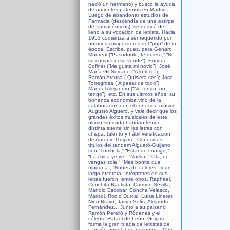
nació un hermano) y buscó la ayuda
de parientes paternos en Madrid.
Luego de abandonar estudios de
Farmacia (descendía de una estirpe
de farmacéuticos), se dedicó de
lleno a su vocación de letrista. Hacia
1953 comienza a ser requerido por
notorios compositores del “pop” de la
época. Escribe, pues, para Genaro
Monreal (“Pasodoble, te quiero,” “Ni
se compra ni se vende”), Enrique
Cofiner (“Me gusta mi novio”), José
María Gil Serrano (“A lo loco”);
Ramón Arcusa (“Quisiera ser”); José
Torregrosa (“A pesar de todo”),
Manuel Alejandro (“No tengo, no
tengo”), etc. En sus últimos años, su
bonanza económica vino de la
colaboración con el conocido músico
Augusto Algueró, y vale decir que los
grandes éxitos musicales de este
último sin duda habrían tenido
distinta suerte sin las letras con
chispa, talento y hábil versificación
de Antonio Guijarro. Conocidos
títulos del tándem Algueró-Guijarro
son “Tómbola,” “Estando contigo,”
“La chica ye-yé,” “Noelia,” “Ola, no
vengas sola,” "Más bonita que
ninguna", “Nubes de colores,” y un
largo etcétera. Intérpretes de sus
letras fueron, entre otros, Raphael,
Conchita Bautista, Carmen Sevilla,
Manolo Escobar, Concha Velasco,
Marisol, Rocío Dúrcal, Luisa Linares,
Nino Bravo, Javier Solís, Alejandro
Fernández... Junto a su paisano
Ramón Perelló y Ródenas y el
célebre Rafael de León, Guijarro
forma la gran tríada de letristas de
canción popular de posguerra. Con