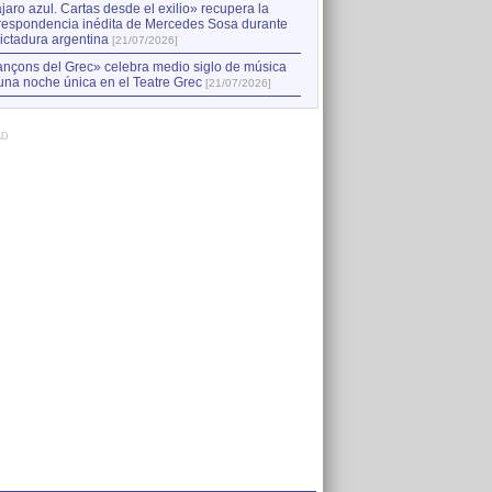
jaro azul. Cartas desde el exilio» recupera la
respondencia inédita de Mercedes Sosa durante
dictadura argentina
[21/07/2026]
nçons del Grec» celebra medio siglo de música
una noche única en el Teatre Grec
[21/07/2026]
AD