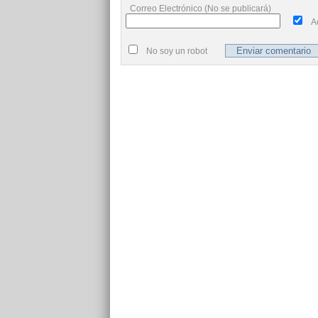
Correo Electrónico (No se publicará)
A
No soy un robot