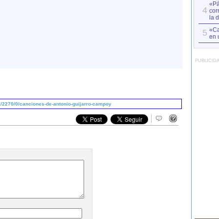
«Pá
4
cor
la 
«Ca
5
en 
PUBLICID
/2270/0/canciones-de-antonio-guijarro-campoy