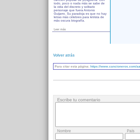
todo, poco o nada más se sabe de
la vida del discreto y solitario
personaje que fuera Antonio
Guijarro. Su paradoja es que no hay
letras más célebres para letrista de
más oscura biografía.
Leer más
Volver atrás
Para citar esta página:
https://www.cancioneros.com/aa
Escribe tu comentario
Nombre
País