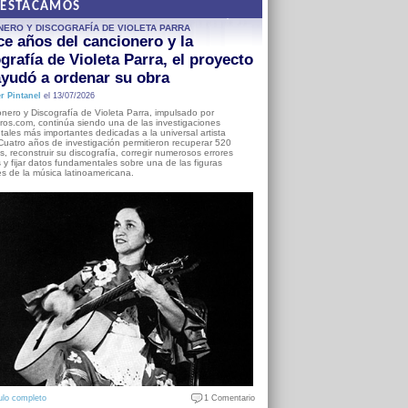
DESTACAMOS
NERO Y DISCOGRAFÍA DE VIOLETA PARRA
e años del cancionero y la
grafía de Violeta Parra, el proyecto
yudó a ordenar su obra
r Pintanel
el 13/07/2026
nero y Discografía de Violeta Parra, impulsado por
ros.com, continúa siendo una de las investigaciones
ales más importantes dedicadas a la universal artista
Cuatro años de investigación permitieron recuperar 520
, reconstruir su discografía, corregir numerosos errores
s y fijar datos fundamentales sobre una de las figuras
es de la música latinoamericana.
ulo completo
1 Comentario