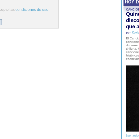
HOY 
cepto las
condiciones de uso
CANCIO
Quinc
disco
que a
por
Xavie
El Cancio
cancione
document
chilena. 
canciones
histórico
esencial
Leer artíc