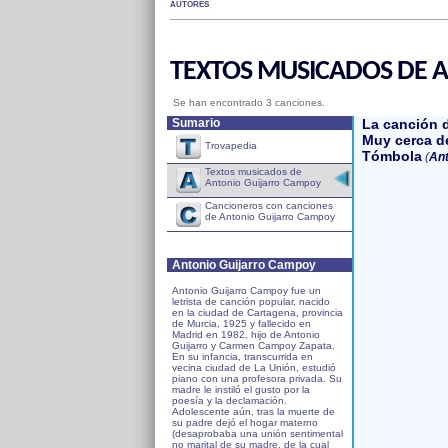
AUTORES
TEXTOS MUSICADOS DE 
Se han encontrado 3 canciones.
Sumario
La canción 
Muy cerca de
Trovapedia
Tómbola
(
Ant
Textos musicados de
Antonio Guijarro Campoy
Cancioneros con canciones
de Antonio Guijarro Campoy
Antonio Guijarro Campoy
Antonio Guijarro Campoy fue un
letrista de canción popular, nacido
en la ciudad de Cartagena, provincia
de Murcia, 1925 y fallecido en
Madrid en 1982, hijo de Antonio
Guijarro y Carmen Campoy Zapata.
En su infancia, transcurrida en
vecina ciudad de La Unión, estudió
piano con una profesora privada. Su
madre le instiló el gusto por la
poesía y la declamación.
Adolescente aún, tras la muerte de
su padre dejó el hogar materno
(desaprobaba una unión sentimental
no marital de su madre, de la cual