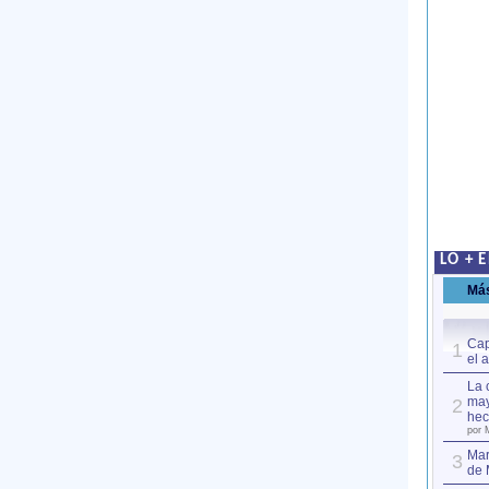
LO + 
Má
Cap
1
el 
La 
may
2
hec
por 
Mar
3
de 