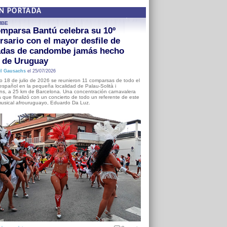
EN PORTADA
MBE
mparsa Bantú celebra su 10º
rsario con el mayor desfile de
adas de candombe jamás hecho
a de Uruguay
l Gausachs
el 25/07/2026
o 18 de julio de 2026 se reunieron 11 comparsas de todo el
o español en la pequeña localidad de Palau-Solità i
s, a 25 km de Barcelona. Una concentración carnavalera
 que finalizó con un concierto de todo un referente de este
usical afrouruguayo, Eduardo Da Luz.