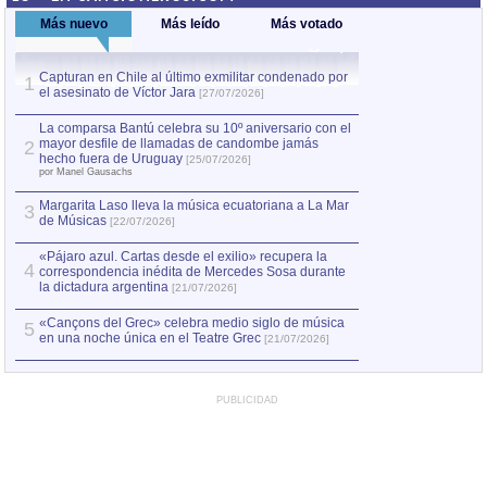
Más nuevo
Más leído
Más votado
Capturan en Chile al último exmilitar condenado por
La comparsa Bantú
1
el asesinato de Víctor Jara
mayor desfile de
1
[27/07/2026]
hecho fuera de U
por Manel Gausachs
La comparsa Bantú celebra su 10º aniversario con el
mayor desfile de llamadas de candombe jamás
2
Capturan en Chile
2
hecho fuera de Uruguay
[25/07/2026]
el asesinato de Ví
por Manel Gausachs
Margarita Laso lleva la música ecuatoriana a La Mar
3
de Músicas
[22/07/2026]
«Pájaro azul. Cartas desde el exilio» recupera la
4
correspondencia inédita de Mercedes Sosa durante
la dictadura argentina
[21/07/2026]
«Cançons del Grec» celebra medio siglo de música
5
en una noche única en el Teatre Grec
[21/07/2026]
PUBLICIDAD