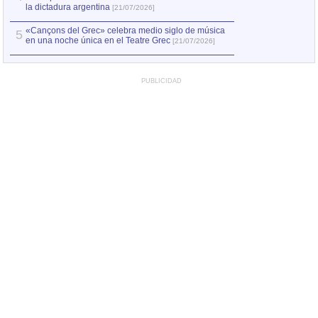
la dictadura argentina
[21/07/2026]
«Cançons del Grec» celebra medio siglo de música
5
en una noche única en el Teatre Grec
[21/07/2026]
PUBLICIDAD