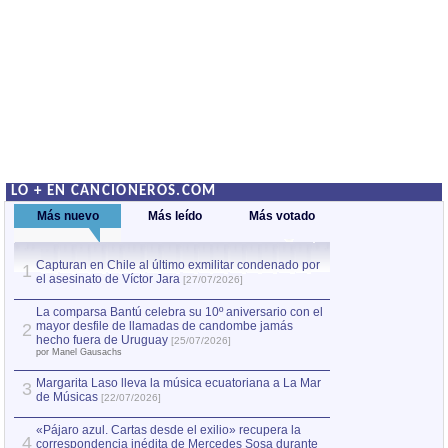
LO + EN CANCIONEROS.COM
Más nuevo
Más leído
Más votado
Capturan en Chile al último exmilitar condenado por
La comparsa Bantú
1
el asesinato de Víctor Jara
mayor desfile de
1
[27/07/2026]
hecho fuera de U
por Manel Gausachs
La comparsa Bantú celebra su 10º aniversario con el
mayor desfile de llamadas de candombe jamás
2
Capturan en Chile
2
hecho fuera de Uruguay
[25/07/2026]
el asesinato de Ví
por Manel Gausachs
Margarita Laso lleva la música ecuatoriana a La Mar
3
de Músicas
[22/07/2026]
«Pájaro azul. Cartas desde el exilio» recupera la
4
correspondencia inédita de Mercedes Sosa durante