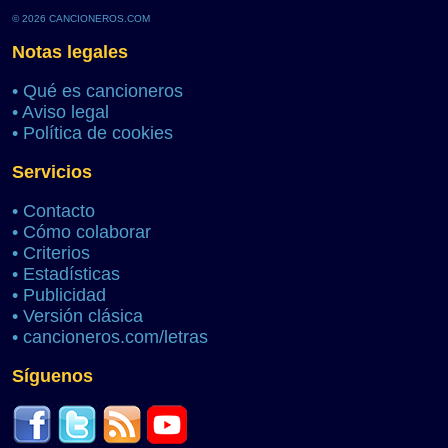
© 2026 CANCIONEROS.COM
Notas legales
•
Qué es cancioneros
•
Aviso legal
•
Política de cookies
Servicios
•
Contacto
•
Cómo colaborar
•
Criterios
•
Estadísticas
•
Publicidad
•
Versión clásica
•
cancioneros.com/letras
Síguenos