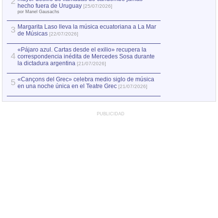
2
Capturan en Chile
2
hecho fuera de Uruguay
[25/07/2026]
el asesinato de Ví
por Manel Gausachs
Margarita Laso lleva la música ecuatoriana a La Mar
3
de Músicas
[22/07/2026]
«Pájaro azul. Cartas desde el exilio» recupera la
4
correspondencia inédita de Mercedes Sosa durante
la dictadura argentina
[21/07/2026]
«Cançons del Grec» celebra medio siglo de música
5
en una noche única en el Teatre Grec
[21/07/2026]
PUBLICIDAD