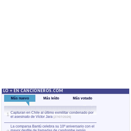
LO + EN CANCIONEROS.COM
Más nuevo
Más leído
Más votado
Capturan en Chile al último exmilitar condenado por
La comparsa Bantú
1
el asesinato de Víctor Jara
mayor desfile de
1
[27/07/2026]
hecho fuera de U
por Manel Gausachs
La comparsa Bantú celebra su 10º aniversario con el
mayor desfile de llamadas de candombe jamás