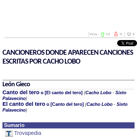
Vota:
+
0
-
0
0
CANCIONEROS DONDE APARECEN CANCIONES
ESCRITAS POR CACHO LOBO
León Gieco
Canto del tero
o [El canto del tero]
(
Cacho Lobo
-
Sixto
Palavecino
)
El canto del tero
o [Canto del tero]
(
Cacho Lobo
-
Sixto
Palavecino
)
Sumario
Trovapedia