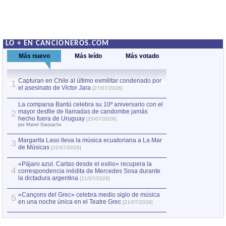
LO + EN CANCIONEROS.COM
Más nuevo
Más leído
Más votado
Capturan en Chile al último exmilitar condenado por
La comparsa Bantú
1
el asesinato de Víctor Jara
mayor desfile de
1
[27/07/2026]
hecho fuera de U
por Manel Gausachs
La comparsa Bantú celebra su 10º aniversario con el
mayor desfile de llamadas de candombe jamás
2
Capturan en Chile
2
hecho fuera de Uruguay
[25/07/2026]
el asesinato de Ví
por Manel Gausachs
Margarita Laso lleva la música ecuatoriana a La Mar
3
de Músicas
[22/07/2026]
«Pájaro azul. Cartas desde el exilio» recupera la
4
correspondencia inédita de Mercedes Sosa durante
la dictadura argentina
[21/07/2026]
«Cançons del Grec» celebra medio siglo de música
5
en una noche única en el Teatre Grec
[21/07/2026]