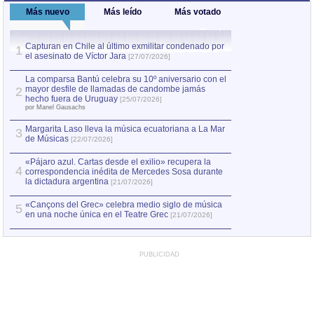
Más nuevo
Más leído
Más votado
Capturan en Chile al último exmilitar condenado por
La comparsa Bantú
1
el asesinato de Víctor Jara
mayor desfile de
1
[27/07/2026]
hecho fuera de U
por Manel Gausachs
La comparsa Bantú celebra su 10º aniversario con el
mayor desfile de llamadas de candombe jamás
2
Capturan en Chile
2
hecho fuera de Uruguay
[25/07/2026]
el asesinato de Ví
por Manel Gausachs
Margarita Laso lleva la música ecuatoriana a La Mar
3
de Músicas
[22/07/2026]
«Pájaro azul. Cartas desde el exilio» recupera la
4
correspondencia inédita de Mercedes Sosa durante
la dictadura argentina
[21/07/2026]
«Cançons del Grec» celebra medio siglo de música
5
en una noche única en el Teatre Grec
[21/07/2026]
PUBLICIDAD