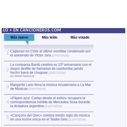
LO + EN CANCIONEROS.COM
Más nuevo
Más leído
Más votado
Capturan en Chile al último exmilitar condenado por
La comparsa Bantú
1
el asesinato de Víctor Jara
mayor desfile de
1
[27/07/2026]
hecho fuera de U
por Manel Gausachs
La comparsa Bantú celebra su 10º aniversario con el
mayor desfile de llamadas de candombe jamás
2
Capturan en Chile
2
hecho fuera de Uruguay
[25/07/2026]
el asesinato de Ví
por Manel Gausachs
Margarita Laso lleva la música ecuatoriana a La Mar
Margarita Laso ll
3
3
de Músicas
de Músicas
[22/07/2026]
[22/07
«Pájaro azul. Cartas desde el exilio» recupera la
4
correspondencia inédita de Mercedes Sosa durante
la dictadura argentina
[21/07/2026]
«Cançons del Grec» celebra medio siglo de música
5
en una noche única en el Teatre Grec
[21/07/2026]