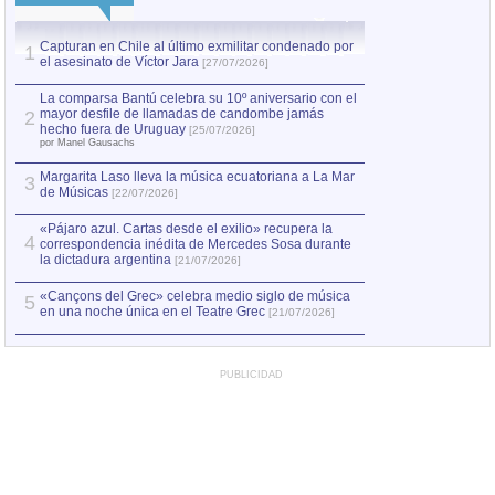
Capturan en Chile al último exmilitar condenado por
Capturan en Chile
1
1
el asesinato de Víctor Jara
el asesinato de Ví
[27/07/2026]
La comparsa Bantú celebra su 10º aniversario con el
mayor desfile de llamadas de candombe jamás
2
hecho fuera de Uruguay
[25/07/2026]
por Manel Gausachs
Margarita Laso lleva la música ecuatoriana a La Mar
3
de Músicas
[22/07/2026]
«Pájaro azul. Cartas desde el exilio» recupera la
4
correspondencia inédita de Mercedes Sosa durante
la dictadura argentina
[21/07/2026]
«Cançons del Grec» celebra medio siglo de música
5
en una noche única en el Teatre Grec
[21/07/2026]
PUBLICIDAD