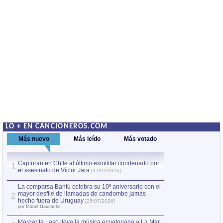
LO + EN CANCIONEROS.COM
Más nuevo
Más leído
Más votado
Capturan en Chile al último exmilitar condenado por
La comparsa Bantú
1
el asesinato de Víctor Jara
mayor desfile de
1
[27/07/2026]
hecho fuera de U
por Manel Gausachs
La comparsa Bantú celebra su 10º aniversario con el
mayor desfile de llamadas de candombe jamás
2
Capturan en Chile
2
hecho fuera de Uruguay
[25/07/2026]
el asesinato de Ví
por Manel Gausachs
Margarita Laso lleva la música ecuatoriana a La Mar