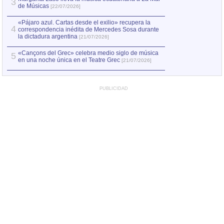
3
de Músicas
[22/07/2026]
«Pájaro azul. Cartas desde el exilio» recupera la
4
correspondencia inédita de Mercedes Sosa durante
la dictadura argentina
[21/07/2026]
«Cançons del Grec» celebra medio siglo de música
5
en una noche única en el Teatre Grec
[21/07/2026]
PUBLICIDAD