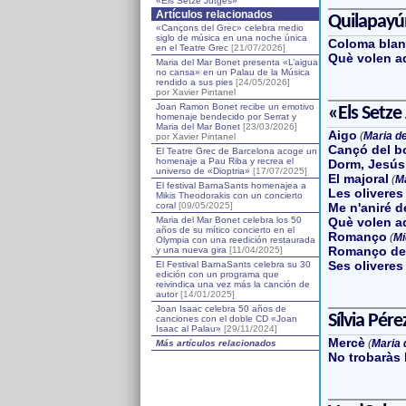
«Els Setze Jutges»
Artículos relacionados
Quilapayú
«Cançons del Grec» celebra medio
siglo de música en una noche única
Coloma blan
en el Teatre Grec
[21/07/2026]
Què volen a
Maria del Mar Bonet presenta «L’aigua
no cansa» en un Palau de la Música
rendido a sus pies
[24/05/2026]
por Xavier Pintanel
Joan Ramon Bonet recibe un emotivo
«Els Setze
homenaje bendecido por Serrat y
Maria del Mar Bonet
[23/03/2026]
Aigo
(
Maria d
por Xavier Pintanel
Cançó del b
El Teatre Grec de Barcelona acoge un
homenaje a Pau Riba y recrea el
Dorm, Jesús
universo de «Dioptria»
[17/07/2025]
El majoral
(
Ma
El festival BarnaSants homenajea a
Les oliveres
Mikis Theodorakis con un concierto
coral
[09/05/2025]
Me n'aniré d
Maria del Mar Bonet celebra los 50
Què volen a
años de su mítico concierto en el
Romanço
(
Mi
Olympia con una reedición restaurada
Romanço des
y una nueva gira
[11/04/2025]
Ses oliveres
El Festival BarnaSants celebra su 30
edición con un programa que
reivindica una vez más la canción de
autor
[14/01/2025]
Joan Isaac celebra 50 años de
Sílvia Pére
canciones con el doble CD «Joan
Isaac al Palau»
[29/11/2024]
Mercè
(
Maria 
Más artículos relacionados
No trobaràs 