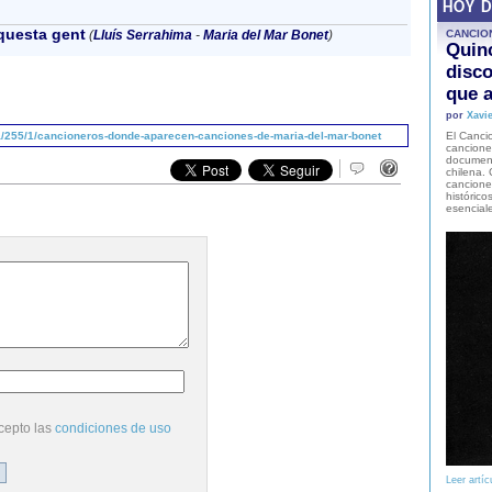
HOY 
questa gent
(
Lluís Serrahima
-
Maria del Mar Bonet
)
CANCIO
Quinc
disco
que a
por
Xavie
/255/1/cancioneros-donde-aparecen-canciones-de-maria-del-mar-bonet
El Cancio
cancione
document
chilena. 
canciones
histórico
esencial
cepto las
condiciones de uso
Leer artíc