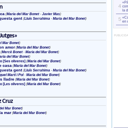
«Pá
4
n
cor
la 
ca
(
Maria del Mar Bonet
-
Javier Mas
)
«Ca
questa gent
5
(
Lluís Serrahima
-
Maria del Mar Bonet
)
en 
 Jutges»
PUBLICID
el Mar Bonet
)
on amor
(
Maria del Mar Bonet
)
(
Mercè Bonet
-
Maria del Mar Bonet
)
ria del Mar Bonet
)
o [Ses oliveres]
(
Maria del Mar Bonet
)
e casa
(
Maria del Mar Bonet
)
questa gent
(
Lluís Serrahima
-
Maria del Mar Bonet
)
quel Martí i Pol
-
Maria del Mar Bonet
)
 lladre
(
Maria del Mar Bonet
)
o [Les oliveres]
(
Maria del Mar Bonet
)
z Cruz
del Mar Bonet
)
la mar
(
Maria del Mar Bonet
)