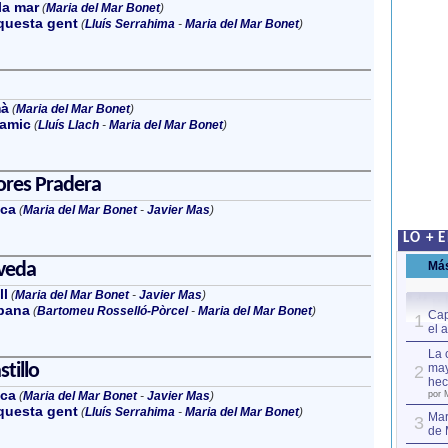
la mar
(
Maria del Mar Bonet
)
questa gent
(
Lluís Serrahima
-
Maria del Mar Bonet
)
mà
(
Maria del Mar Bonet
)
'amic
(
Lluís Llach
-
Maria del Mar Bonet
)
ores Pradera
ca
(
Maria del Mar Bonet
-
Javier Mas
)
LO + 
veda
Má
ll
(
Maria del Mar Bonet
-
Javier Mas
)
mpana
(
Bartomeu Rosselló-Pòrcel
-
Maria del Mar Bonet
)
Cap
1
el 
La 
stillo
may
2
hec
ca
(
Maria del Mar Bonet
-
Javier Mas
)
por 
questa gent
(
Lluís Serrahima
-
Maria del Mar Bonet
)
Mar
3
de 