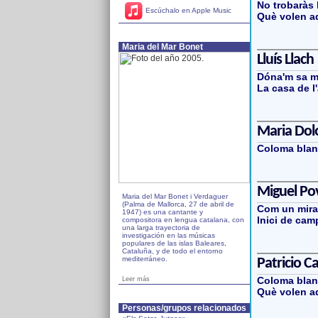
No trobaràs 
Escúchalo en Apple Music
Què volen a
Maria del Mar Bonet
Lluís Llach
Dóna'm sa 
La casa de l
Maria Dol
Coloma blan
Miguel Po
Maria del Mar Bonet i Verdaguer
(Palma de Mallorca, 27 de abril de
Com un mira
1947) es una cantante y
Inici de ca
compositora en lengua catalana, con
una larga trayectoria de
investigación en las músicas
populares de las islas Baleares,
Cataluña, y de todo el entorno
mediterráneo.
Patricio Ca
Coloma blan
Leer más
Què volen a
Personas/grupos relacionados