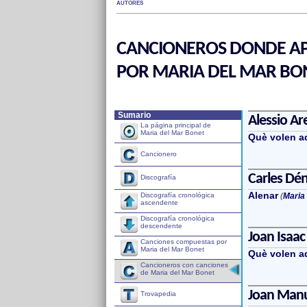
AUTORES
CANCIONEROS DONDE AP
POR MARIA DEL MAR BO
Sumario
Alessio Ar
La página principal de
Maria del Mar Bonet
Què volen a
Cancionero
Carles Dén
Discografía
Alenar
Discografía cronológica
(
Maria
ascendente
Discografía cronológica
descendente
Joan Isaac
Canciones compuestas por
Maria del Mar Bonet
Què volen a
Cancioneros con canciones
de Maria del Mar Bonet
Joan Manu
Trovapedia