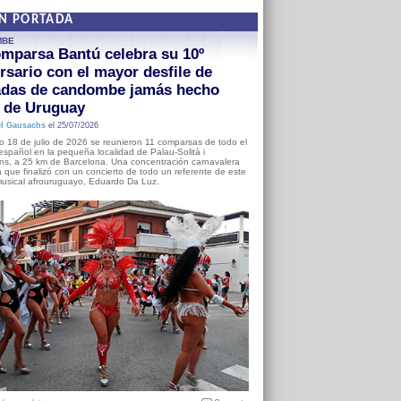
EN PORTADA
MBE
mparsa Bantú celebra su 10º
rsario con el mayor desfile de
adas de candombe jamás hecho
a de Uruguay
l Gausachs
el 25/07/2026
o 18 de julio de 2026 se reunieron 11 comparsas de todo el
o español en la pequeña localidad de Palau-Solità i
s, a 25 km de Barcelona. Una concentración carnavalera
 que finalizó con un concierto de todo un referente de este
usical afrouruguayo, Eduardo Da Luz.