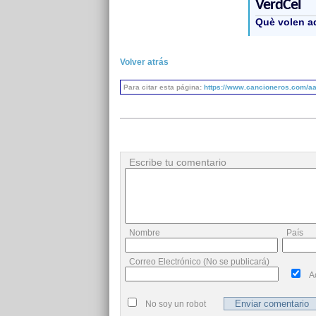
VerdCel
Què volen a
Volver atrás
Para citar esta página:
https://www.cancioneros.com/aa
Escribe tu comentario
Nombre
País
Correo Electrónico (No se publicará)
A
No soy un robot