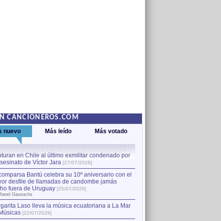
EN CANCIONEROS.COM
s nuevo
Más leído
Más votado
turan en Chile al último exmilitar condenado por
La comparsa Bantú celebra s
asesinato de Víctor Jara
mayor desfile de llamadas
1
[27/07/2026]
hecho fuera de Uruguay
[25
comparsa Bantú celebra su 10º aniversario con el
por Manel Gausachs
or desfile de llamadas de candombe jamás
Capturan en Chile al último
2
ho fuera de Uruguay
[25/07/2026]
el asesinato de Víctor Jara
[
Manel Gausachs
garita Laso lleva la música ecuatoriana a La Mar
Músicas
[22/07/2026]