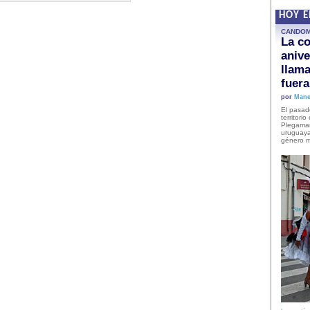
HOY 
CANDO
La co
anive
llam
fuer
por
Mane
El pasad
territori
Plegaman
uruguaya
género m