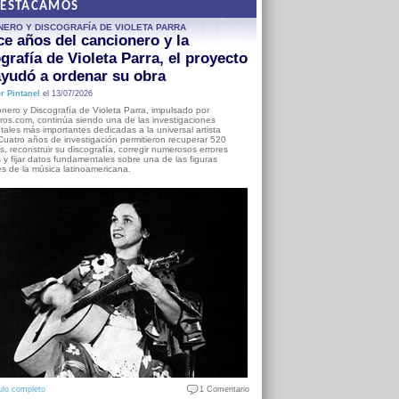
DESTACAMOS
NERO Y DISCOGRAFÍA DE VIOLETA PARRA
e años del cancionero y la
grafía de Violeta Parra, el proyecto
yudó a ordenar su obra
r Pintanel
el 13/07/2026
nero y Discografía de Violeta Parra, impulsado por
ros.com, continúa siendo una de las investigaciones
ales más importantes dedicadas a la universal artista
Cuatro años de investigación permitieron recuperar 520
, reconstruir su discografía, corregir numerosos errores
s y fijar datos fundamentales sobre una de las figuras
es de la música latinoamericana.
ulo completo
1 Comentario