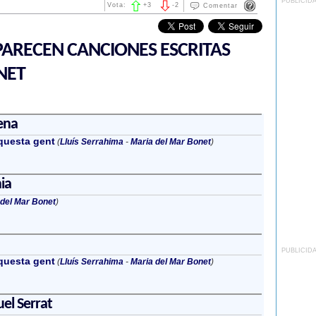
PUBLICID
Vota:
+
3
-
2
Comentar
ARECEN CANCIONES ESCRITAS
NET
ena
questa gent
(
Lluís Serrahima
-
Maria del Mar Bonet
)
ia
 del Mar Bonet
)
PUBLICID
questa gent
(
Lluís Serrahima
-
Maria del Mar Bonet
)
el Serrat