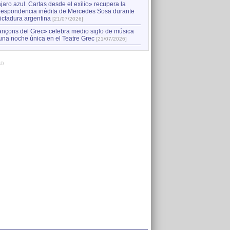
jaro azul. Cartas desde el exilio» recupera la
respondencia inédita de Mercedes Sosa durante
dictadura argentina
[21/07/2026]
nçons del Grec» celebra medio siglo de música
una noche única en el Teatre Grec
[21/07/2026]
AD