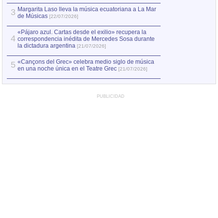
Margarita Laso lleva la música ecuatoriana a La Mar
3
de Músicas
[22/07/2026]
«Pájaro azul. Cartas desde el exilio» recupera la
4
correspondencia inédita de Mercedes Sosa durante
la dictadura argentina
[21/07/2026]
«Cançons del Grec» celebra medio siglo de música
5
en una noche única en el Teatre Grec
[21/07/2026]
PUBLICIDAD