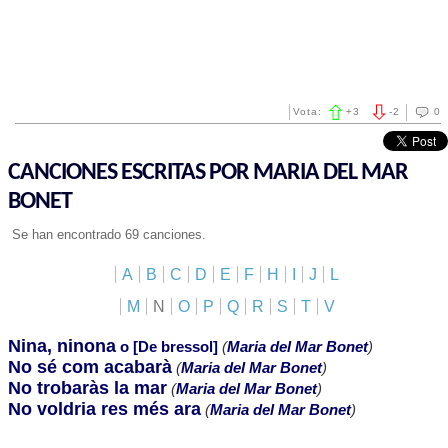
Vota:
+
3
-
2
0
CANCIONES ESCRITAS POR MARIA DEL MAR
BONET
Se han encontrado 69 canciones.
A
B
C
D
E
F
H
I
J
L
M
N
O
P
Q
R
S
T
V
Nina, ninona
o [De bressol]
(
Maria del Mar Bonet
)
No sé com acabarà
(
Maria del Mar Bonet
)
No trobaràs la mar
(
Maria del Mar Bonet
)
No voldria res més ara
(
Maria del Mar Bonet
)