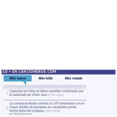
LO + EN CANCIONEROS.COM
Más nuevo
Más leído
Más votado
Capturan en Chile al último exmilitar condenado por
La comparsa Bantú
1
el asesinato de Víctor Jara
mayor desfile de
1
[27/07/2026]
hecho fuera de U
por Manel Gausachs
La comparsa Bantú celebra su 10º aniversario con el
mayor desfile de llamadas de candombe jamás
2
Capturan en Chile
2
hecho fuera de Uruguay
[25/07/2026]
el asesinato de Ví
por Manel Gausachs