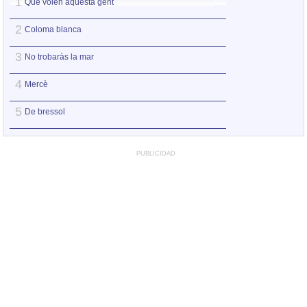
1
1
Què volen aquesta gent
Què volen aquest
2
2
Coloma blanca
Dansa de la prim
3
3
No trobaràs la mar
A Mallorca, durant
4
4
Mercè
Jo em donaria a 
5
5
De bressol
El pi de Formento
PUBLICIDAD