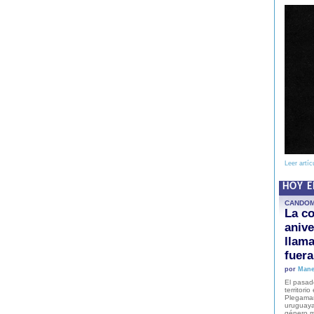
Leer artíc
HOY 
CANDO
La co
anive
llam
fuer
por
Mane
El pasad
territori
Plegaman
uruguaya
género m