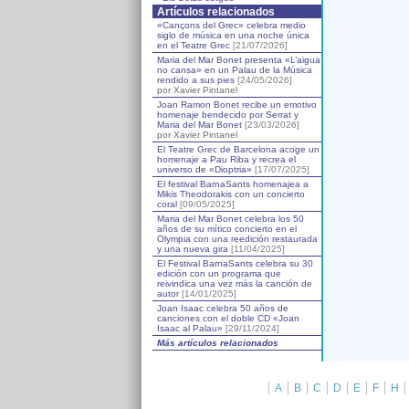
Artículos relacionados
«Cançons del Grec» celebra medio
siglo de música en una noche única
en el Teatre Grec
[21/07/2026]
Maria del Mar Bonet presenta «L’aigua
no cansa» en un Palau de la Música
rendido a sus pies
[24/05/2026]
por Xavier Pintanel
Joan Ramon Bonet recibe un emotivo
homenaje bendecido por Serrat y
Maria del Mar Bonet
[23/03/2026]
por Xavier Pintanel
El Teatre Grec de Barcelona acoge un
homenaje a Pau Riba y recrea el
universo de «Dioptria»
[17/07/2025]
El festival BarnaSants homenajea a
Mikis Theodorakis con un concierto
coral
[09/05/2025]
Maria del Mar Bonet celebra los 50
años de su mítico concierto en el
Olympia con una reedición restaurada
y una nueva gira
[11/04/2025]
El Festival BarnaSants celebra su 30
edición con un programa que
reivindica una vez más la canción de
autor
[14/01/2025]
Joan Isaac celebra 50 años de
canciones con el doble CD «Joan
Isaac al Palau»
[29/11/2024]
Más artículos relacionados
A
B
C
D
E
F
H