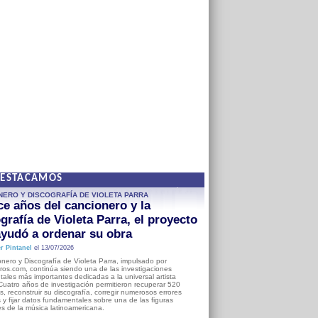
DESTACAMOS
NERO Y DISCOGRAFÍA DE VIOLETA PARRA
e años del cancionero y la
grafía de Violeta Parra, el proyecto
yudó a ordenar su obra
r Pintanel
el 13/07/2026
nero y Discografía de Violeta Parra, impulsado por
ros.com, continúa siendo una de las investigaciones
ales más importantes dedicadas a la universal artista
Cuatro años de investigación permitieron recuperar 520
, reconstruir su discografía, corregir numerosos errores
s y fijar datos fundamentales sobre una de las figuras
es de la música latinoamericana.