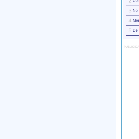
2
Col
3
No 
4
Mer
5
De 
PUBLICID