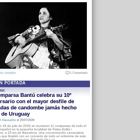
ulo completo
1 Comentario
EN PORTADA
MBE
mparsa Bantú celebra su 10º
rsario con el mayor desfile de
adas de candombe jamás hecho
a de Uruguay
l Gausachs
el 25/07/2026
o 18 de julio de 2026 se reunieron 11 comparsas de todo el
o español en la pequeña localidad de Palau-Solità i
s, a 25 km de Barcelona. Una concentración carnavalera
 que finalizó con un concierto de todo un referente de este
usical afrouruguayo, Eduardo Da Luz.