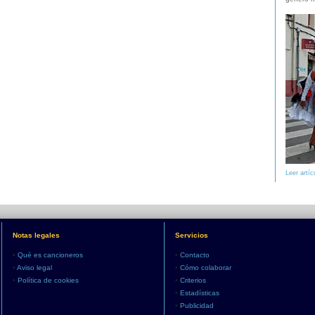
Leer artíc
Notas legales
Servicios
•
Qué es cancioneros
•
Contacto
•
Aviso legal
•
Cómo colaborar
•
Política de cookies
•
Criterios
•
Estadísticas
•
Publicidad