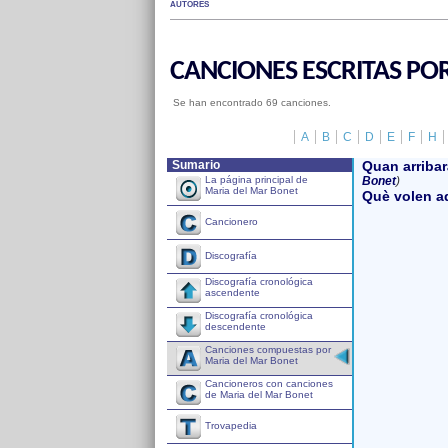
AUTORES
CANCIONES ESCRITAS PO
Se han encontrado 69 canciones.
A
B
C
D
E
F
H
Sumario
Quan arriba
La página principal de
Bonet
)
Maria del Mar Bonet
Què volen a
Cancionero
Discografía
Discografía cronológica
ascendente
Discografía cronológica
descendente
Canciones compuestas por
Maria del Mar Bonet
Cancioneros con canciones
de Maria del Mar Bonet
Trovapedia