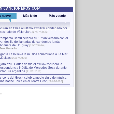
EN CANCIONEROS.COM
s nuevo
Más leído
Más votado
turan en Chile al último exmilitar condenado por
La comparsa Bantú celebra s
asesinato de Víctor Jara
mayor desfile de llamadas
1
[27/07/2026]
hecho fuera de Uruguay
[25
comparsa Bantú celebra su 10º aniversario con el
por Manel Gausachs
or desfile de llamadas de candombe jamás
Capturan en Chile al último
2
ho fuera de Uruguay
[25/07/2026]
el asesinato de Víctor Jara
[
Manel Gausachs
garita Laso lleva la música ecuatoriana a La Mar
Margarita Laso lleva la mús
3
Músicas
de Músicas
[22/07/2026]
[22/07/2026]
jaro azul. Cartas desde el exilio» recupera la
respondencia inédita de Mercedes Sosa durante
dictadura argentina
[21/07/2026]
nçons del Grec» celebra medio siglo de música
una noche única en el Teatre Grec
[21/07/2026]
AD