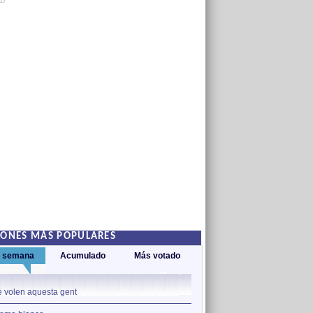
AD
IONES MÁS POPULARES
a semana
Acumulado
Más votado
1
 volen aquesta gent
Què volen aquesta gent