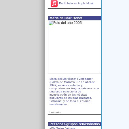
Escúchalo en Apple Music
Maria del Mar Bonet
Maria del Mar Bonet i Verdaguer
(Palma de Mallorca, 27 de abril de
1947) es una cantante y
compositora en lengua catalana, con
una larga trayectoria de
investigación en las músicas
populares de las islas Baleares,
Cataluña, y de todo el entorno
mediterráneo.
Leer más
Personas/grupos relacionados
«Els Setze Jutges»