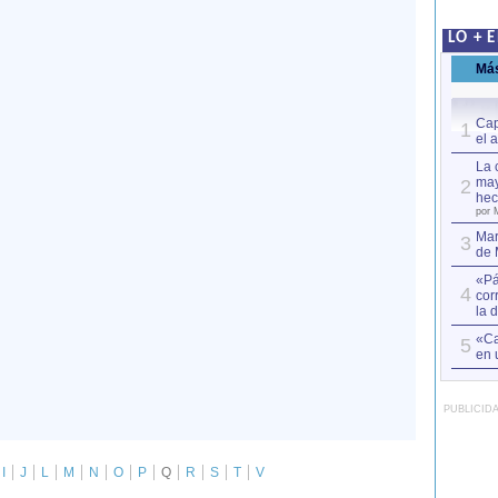
LO + 
Má
Cap
1
el 
La 
may
2
hec
por 
Mar
3
de 
«Pá
4
cor
la 
«Ca
5
en 
PUBLICID
I
J
L
M
N
O
P
Q
R
S
T
V