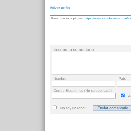
Volver atrás
Para citar esta página:
https://www.cancioneros.com/aa
Escribe tu comentario
Nombre
País
Correo Electrónico (No se publicará)
A
No soy un robot