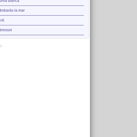
2
oma blanca
Dansa de la primavera
3
trobaràs la mar
A Mallorca, durant la guerra 
4
cè
Jo em donaria a qui em vol
5
bressol
El pi de Formentor
AD