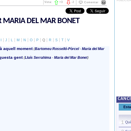
PUBLICID
Vota:
+
3
-
2
Comentar
R MARIA DEL MAR BONET
I
J
L
M
N
O
P
Q
R
S
T
V
rà aquell moment
(
Bartomeu Rosselló-Pòrcel
-
Maria del Mar
questa gent
(
Lluís Serrahima
-
Maria del Mar Bonet
)
CANC
Est
1
Què