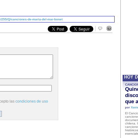
/255/Q/canciones-de-maria-del-mar-bonet
HOY 
CANCIO
Quinc
disco
que a
cepto las
condiciones de uso
por
Xavie
El Cancio
cancione
document
chilena. 
canciones
histórico
esencial