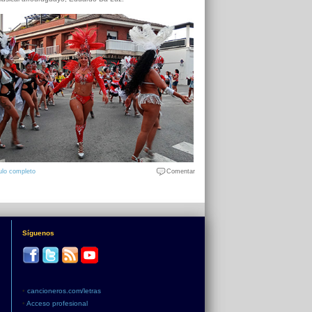
ulo completo
Comentar
Síguenos
•
cancioneros.com/letras
•
Acceso profesional