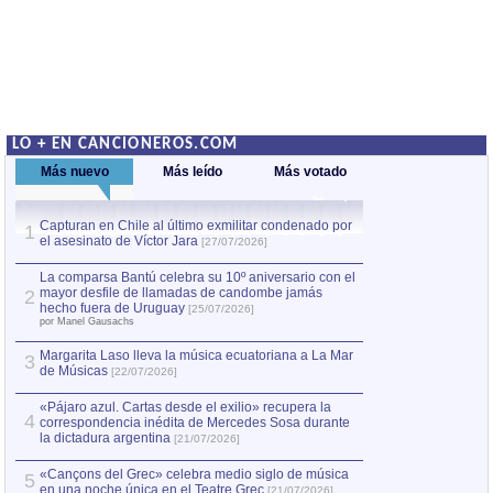
LO + EN CANCIONEROS.COM
Más nuevo
Más leído
Más votado
Capturan en Chile al último exmilitar condenado por
La comparsa Bantú
1
el asesinato de Víctor Jara
mayor desfile de
1
[27/07/2026]
hecho fuera de U
por Manel Gausachs
La comparsa Bantú celebra su 10º aniversario con el
mayor desfile de llamadas de candombe jamás
2
Capturan en Chile
2
hecho fuera de Uruguay
[25/07/2026]
el asesinato de Ví
por Manel Gausachs
Margarita Laso lleva la música ecuatoriana a La Mar
3
de Músicas
[22/07/2026]
«Pájaro azul. Cartas desde el exilio» recupera la
4
correspondencia inédita de Mercedes Sosa durante
la dictadura argentina
[21/07/2026]
«Cançons del Grec» celebra medio siglo de música
5
en una noche única en el Teatre Grec
[21/07/2026]