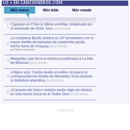
LO + EN CANCIONEROS.COM
Más nuevo
Más leído
Más votado
Capturan en Chile al último exmilitar condenado por
La comparsa Bantú
1
el asesinato de Víctor Jara
mayor desfile de
1
[27/07/2026]
hecho fuera de U
por Manel Gausachs
La comparsa Bantú celebra su 10º aniversario con el
mayor desfile de llamadas de candombe jamás
2
Capturan en Chile
2
hecho fuera de Uruguay
[25/07/2026]
el asesinato de Ví
por Manel Gausachs
Margarita Laso lleva la música ecuatoriana a La Mar
3
de Músicas
[22/07/2026]
«Pájaro azul. Cartas desde el exilio» recupera la
4
correspondencia inédita de Mercedes Sosa durante
la dictadura argentina
[21/07/2026]
«Cançons del Grec» celebra medio siglo de música
5
en una noche única en el Teatre Grec
[21/07/2026]
PUBLICIDAD