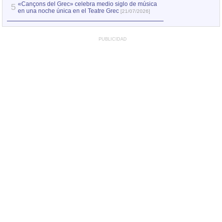
«Cançons del Grec» celebra medio siglo de música
5
en una noche única en el Teatre Grec
[21/07/2026]
PUBLICIDAD