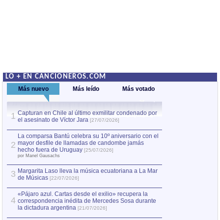
LO + EN CANCIONEROS.COM
Más nuevo
Más leído
Más votado
Capturan en Chile al último exmilitar condenado por
La comparsa Bantú
1
el asesinato de Víctor Jara
mayor desfile de
1
[27/07/2026]
hecho fuera de U
por Manel Gausachs
La comparsa Bantú celebra su 10º aniversario con el
mayor desfile de llamadas de candombe jamás
2
Capturan en Chile
2
hecho fuera de Uruguay
[25/07/2026]
el asesinato de Ví
por Manel Gausachs
Margarita Laso lleva la música ecuatoriana a La Mar
3
de Músicas
[22/07/2026]
«Pájaro azul. Cartas desde el exilio» recupera la
4
correspondencia inédita de Mercedes Sosa durante
la dictadura argentina
[21/07/2026]