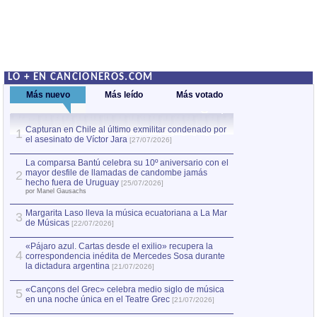
LO + EN CANCIONEROS.COM
Más nuevo
Más leído
Más votado
Capturan en Chile al último exmilitar condenado por
La comparsa Bantú
1
el asesinato de Víctor Jara
mayor desfile de
1
[27/07/2026]
hecho fuera de U
por Manel Gausachs
La comparsa Bantú celebra su 10º aniversario con el
mayor desfile de llamadas de candombe jamás
2
Capturan en Chile
2
hecho fuera de Uruguay
[25/07/2026]
el asesinato de Ví
por Manel Gausachs
Margarita Laso lleva la música ecuatoriana a La Mar
3
de Músicas
[22/07/2026]
«Pájaro azul. Cartas desde el exilio» recupera la
4
correspondencia inédita de Mercedes Sosa durante
la dictadura argentina
[21/07/2026]
«Cançons del Grec» celebra medio siglo de música
5
en una noche única en el Teatre Grec
[21/07/2026]