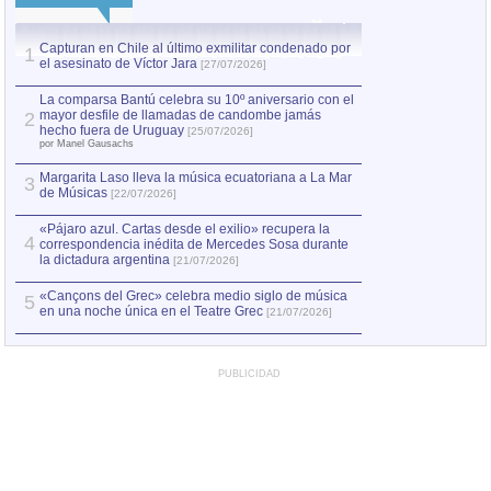
Capturan en Chile al último exmilitar condenado por
La comparsa Bantú
1
el asesinato de Víctor Jara
mayor desfile de
1
[27/07/2026]
hecho fuera de U
por Manel Gausachs
La comparsa Bantú celebra su 10º aniversario con el
mayor desfile de llamadas de candombe jamás
2
Capturan en Chile
2
hecho fuera de Uruguay
[25/07/2026]
el asesinato de Ví
por Manel Gausachs
Margarita Laso lleva la música ecuatoriana a La Mar
3
de Músicas
[22/07/2026]
«Pájaro azul. Cartas desde el exilio» recupera la
4
correspondencia inédita de Mercedes Sosa durante
la dictadura argentina
[21/07/2026]
«Cançons del Grec» celebra medio siglo de música
5
en una noche única en el Teatre Grec
[21/07/2026]
PUBLICIDAD