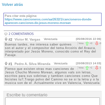
Volver atrás
Para citar esta página:
https://www.cancioneros.com/aa/2632/1/cancioneros-donde-
aparecen-canciones-de-jesus-moreno-morean
2 COMENTARIOS
#2
Víctor M. Vargas
Venezuela
[05/08/2016 22:06]
Vota:
+
0
-
0
Buenas tardes, me interesa saber quiénes
son el autor y el compositor del tema Arcoiris del Arauca,
interpretado por Jesús Moreno, conocido como el Rey del
Pasaje.
#1
Pedro A. Silva Miranda
Venezuela
[20/08/2013 14:03]
Vota:
+
1
-
1
Pienso que existen otras mas canciones de
Jesus Chucho Moreno Morean, algunos vals sin letras,
escritos para sus sobrinas y tambien canciones como Que
hicistes tu?,Traigo polvo del Camino no se si la letra y o la
musica son de el .Actualmente vive en Valencia, Venezuela
Escribe tu comentario