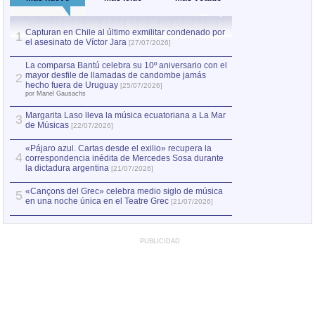
Capturan en Chile al último exmilitar condenado por
La comparsa Bantú
1
el asesinato de Víctor Jara
mayor desfile de
1
[27/07/2026]
hecho fuera de U
por Manel Gausachs
La comparsa Bantú celebra su 10º aniversario con el
mayor desfile de llamadas de candombe jamás
2
Capturan en Chile
2
hecho fuera de Uruguay
[25/07/2026]
el asesinato de Ví
por Manel Gausachs
Margarita Laso lleva la música ecuatoriana a La Mar
3
de Músicas
[22/07/2026]
«Pájaro azul. Cartas desde el exilio» recupera la
4
correspondencia inédita de Mercedes Sosa durante
la dictadura argentina
[21/07/2026]
«Cançons del Grec» celebra medio siglo de música
5
en una noche única en el Teatre Grec
[21/07/2026]
PUBLICIDAD