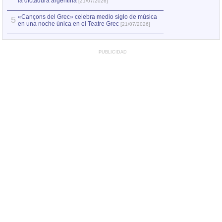
la dictadura argentina
[21/07/2026]
«Cançons del Grec» celebra medio siglo de música
5
en una noche única en el Teatre Grec
[21/07/2026]
PUBLICIDAD