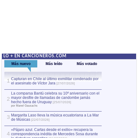
LO + EN CANCIONEROS.COM
Más nuevo
Más leído
Más votado
Capturan en Chile al último exmilitar condenado por
La comparsa Bantú
1
el asesinato de Víctor Jara
mayor desfile de
1
[27/07/2026]
hecho fuera de U
por Manel Gausachs
La comparsa Bantú celebra su 10º aniversario con el
mayor desfile de llamadas de candombe jamás
2
Capturan en Chile
2
hecho fuera de Uruguay
[25/07/2026]
el asesinato de Ví
por Manel Gausachs
Margarita Laso lleva la música ecuatoriana a La Mar
Margarita Laso ll
3
3
de Músicas
de Músicas
[22/07/2026]
[22/07
«Pájaro azul. Cartas desde el exilio» recupera la
4
correspondencia inédita de Mercedes Sosa durante