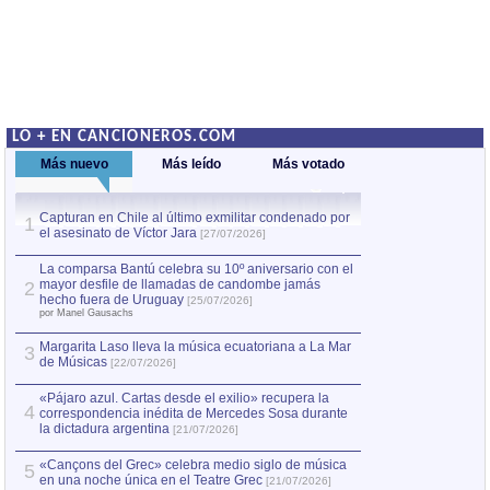
LO + EN CANCIONEROS.COM
Más nuevo
Más leído
Más votado
Capturan en Chile al último exmilitar condenado por
La comparsa Bantú
1
el asesinato de Víctor Jara
mayor desfile de
1
[27/07/2026]
hecho fuera de U
por Manel Gausachs
La comparsa Bantú celebra su 10º aniversario con el
mayor desfile de llamadas de candombe jamás
2
Capturan en Chile
2
hecho fuera de Uruguay
[25/07/2026]
el asesinato de Ví
por Manel Gausachs
Margarita Laso lleva la música ecuatoriana a La Mar
Margarita Laso ll
3
3
de Músicas
de Músicas
[22/07/2026]
[22/07
«Pájaro azul. Cartas desde el exilio» recupera la
4
correspondencia inédita de Mercedes Sosa durante
la dictadura argentina
[21/07/2026]
«Cançons del Grec» celebra medio siglo de música
5
en una noche única en el Teatre Grec
[21/07/2026]