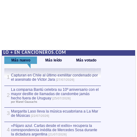
LO + EN CANCIONEROS.COM
Más nuevo
Más leído
Más votado
Capturan en Chile al último exmilitar condenado por
La comparsa Bantú
1
el asesinato de Víctor Jara
mayor desfile de
1
[27/07/2026]
hecho fuera de U
por Manel Gausachs
La comparsa Bantú celebra su 10º aniversario con el
mayor desfile de llamadas de candombe jamás
2
Capturan en Chile
2
hecho fuera de Uruguay
[25/07/2026]
el asesinato de Ví
por Manel Gausachs
Margarita Laso lleva la música ecuatoriana a La Mar
3
de Músicas
[22/07/2026]
«Pájaro azul. Cartas desde el exilio» recupera la
4
correspondencia inédita de Mercedes Sosa durante
la dictadura argentina
[21/07/2026]