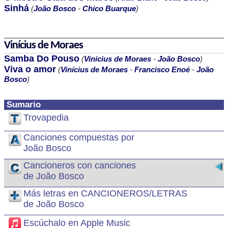
Sinhá
(
João Bosco
-
Chico Buarque
)
Vinícius de Moraes
Samba Do Pouso
(
Vinícius de Moraes
-
João Bosco
)
Viva o amor
(
Vinícius de Moraes
-
Francisco Enoé
-
João
Bosco
)
Sumario
Trovapedia
Canciones compuestas por
João Bosco
Cancioneros con canciones
de João Bosco
Más letras en CANCIONEROS/LETRAS
de João Bosco
Escúchalo en Apple Music