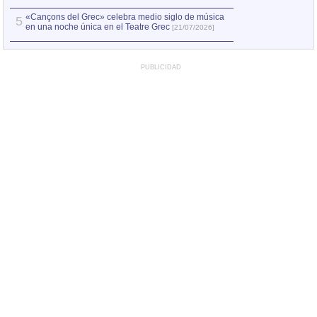
«Cançons del Grec» celebra medio siglo de música
5
en una noche única en el Teatre Grec
[21/07/2026]
PUBLICIDAD