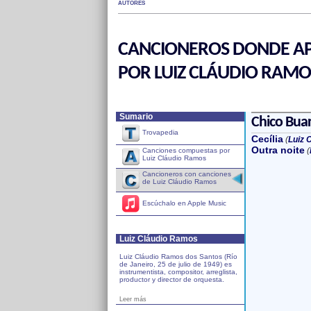
AUTORES
CANCIONEROS DONDE AP
POR LUIZ CLÁUDIO RAMO
Sumario
Chico Bua
Trovapedia
Cecília
(
Luiz 
Outra noite
(
Canciones compuestas por
Luiz Cláudio Ramos
Cancioneros con canciones
de Luiz Cláudio Ramos
Escúchalo en Apple Music
Luiz Cláudio Ramos
Luiz Cláudio Ramos dos Santos (Río
de Janeiro, 25 de julio de 1949) es
instrumentista, compositor, arreglista,
productor y director de orquesta.
Leer más