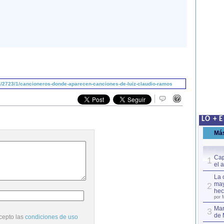
/2723/1/cancioneros-donde-aparecen-canciones-de-luiz-claudio-ramos
LO + 
Má
Cap
1
el 
La 
may
2
hec
por 
Mar
3
de 
cepto las
condiciones de uso