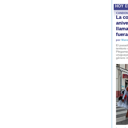
HOY 
CANDO
La co
anive
llam
fuer
por
Mane
El pasad
territori
Plegaman
uruguaya
género m