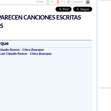
PUBLICID
Vota:
+
0
-
0
Comentar
ARECEN CANCIONES ESCRITAS
S
rque
Cláudio Ramos
-
Chico Buarque
)
Luiz Cláudio Ramos
-
Chico Buarque
)
PUBLICID