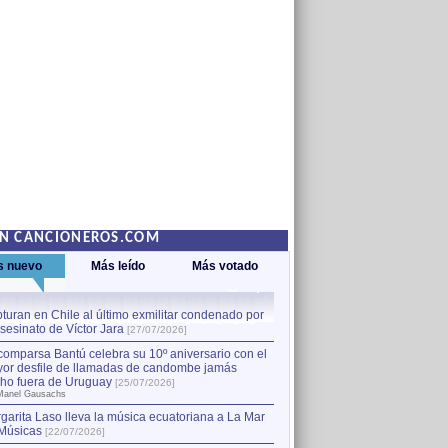
EN CANCIONEROS.COM
s nuevo
Más leído
Más votado
turan en Chile al último exmilitar condenado por
La comparsa Bantú celebra s
asesinato de Víctor Jara
mayor desfile de llamadas
1
[27/07/2026]
hecho fuera de Uruguay
[25
comparsa Bantú celebra su 10º aniversario con el
por Manel Gausachs
or desfile de llamadas de candombe jamás
Capturan en Chile al último
2
ho fuera de Uruguay
[25/07/2026]
el asesinato de Víctor Jara
[
Manel Gausachs
garita Laso lleva la música ecuatoriana a La Mar
Músicas
[22/07/2026]