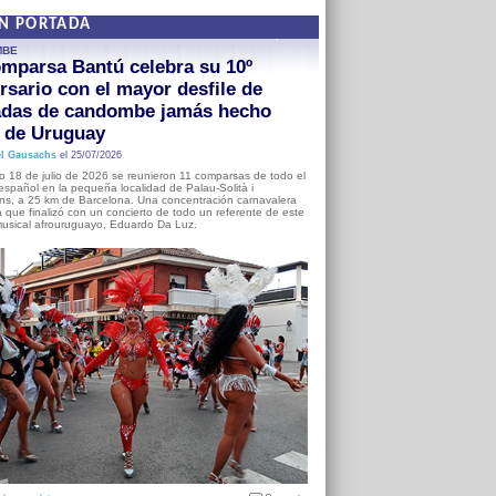
EN PORTADA
MBE
mparsa Bantú celebra su 10º
rsario con el mayor desfile de
adas de candombe jamás hecho
a de Uruguay
l Gausachs
el 25/07/2026
o 18 de julio de 2026 se reunieron 11 comparsas de todo el
o español en la pequeña localidad de Palau-Solità i
s, a 25 km de Barcelona. Una concentración carnavalera
 que finalizó con un concierto de todo un referente de este
usical afrouruguayo, Eduardo Da Luz.