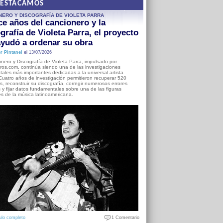
DESTACAMOS
NERO Y DISCOGRAFÍA DE VIOLETA PARRA
e años del cancionero y la
grafía de Violeta Parra, el proyecto
yudó a ordenar su obra
r Pintanel
el 13/07/2026
nero y Discografía de Violeta Parra, impulsado por
ros.com, continúa siendo una de las investigaciones
ales más importantes dedicadas a la universal artista
Cuatro años de investigación permitieron recuperar 520
, reconstruir su discografía, corregir numerosos errores
s y fijar datos fundamentales sobre una de las figuras
es de la música latinoamericana.
ulo completo
1 Comentario