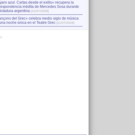
jaro azul. Cartas desde el exilio» recupera la
respondencia inédita de Mercedes Sosa durante
dictadura argentina
[21/07/2026]
nçons del Grec» celebra medio siglo de música
una noche única en el Teatre Grec
[21/07/2026]
AD