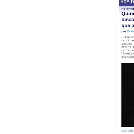
HOY 
CANCIO
Quinc
disco
que a
por
Xavie
El Cancio
cancione
document
chilena. 
canciones
histórico
esencial
Leer artíc