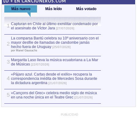
LO + EN CANCIONEROS.COM
Más nuevo
Más leído
Más votado
Capturan en Chile al último exmilitar condenado por
La comparsa Bantú
1
el asesinato de Víctor Jara
mayor desfile de
1
[27/07/2026]
hecho fuera de U
por Manel Gausachs
La comparsa Bantú celebra su 10º aniversario con el
mayor desfile de llamadas de candombe jamás
2
Capturan en Chile
2
hecho fuera de Uruguay
[25/07/2026]
el asesinato de Ví
por Manel Gausachs
Margarita Laso lleva la música ecuatoriana a La Mar
3
de Músicas
[22/07/2026]
«Pájaro azul. Cartas desde el exilio» recupera la
4
correspondencia inédita de Mercedes Sosa durante
la dictadura argentina
[21/07/2026]
«Cançons del Grec» celebra medio siglo de música
5
en una noche única en el Teatre Grec
[21/07/2026]
PUBLICIDAD