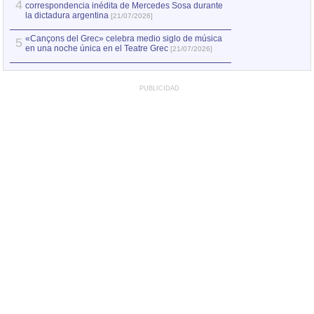
4
correspondencia inédita de Mercedes Sosa durante
la dictadura argentina
[21/07/2026]
«Cançons del Grec» celebra medio siglo de música
5
en una noche única en el Teatre Grec
[21/07/2026]
PUBLICIDAD