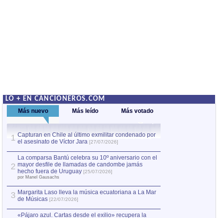
LO + EN CANCIONEROS.COM
Más nuevo
Más leído
Más votado
Capturan en Chile al último exmilitar condenado por
La comparsa Bantú
1
el asesinato de Víctor Jara
mayor desfile de
1
[27/07/2026]
hecho fuera de U
por Manel Gausachs
La comparsa Bantú celebra su 10º aniversario con el
mayor desfile de llamadas de candombe jamás
2
Capturan en Chile
2
hecho fuera de Uruguay
[25/07/2026]
el asesinato de Ví
por Manel Gausachs
Margarita Laso lleva la música ecuatoriana a La Mar
3
de Músicas
[22/07/2026]
«Pájaro azul. Cartas desde el exilio» recupera la