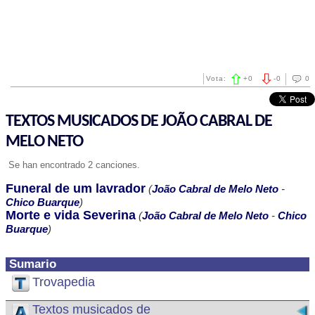
Vota:
+
0
-
0
0
TEXTOS MUSICADOS DE JOÃO CABRAL DE
MELO NETO
Se han encontrado 2 canciones.
Funeral de um lavrador
(
João Cabral de Melo Neto
-
Chico Buarque
)
Morte e vida Severina
(
João Cabral de Melo Neto
-
Chico
Buarque
)
Sumario
Trovapedia
Textos musicados de