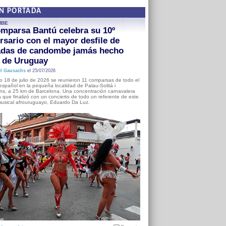
EN PORTADA
MBE
mparsa Bantú celebra su 10º
rsario con el mayor desfile de
adas de candombe jamás hecho
a de Uruguay
l Gausachs
el 25/07/2026
o 18 de julio de 2026 se reunieron 11 comparsas de todo el
o español en la pequeña localidad de Palau-Solità i
s, a 25 km de Barcelona. Una concentración carnavalera
 que finalizó con un concierto de todo un referente de este
usical afrouruguayo, Eduardo Da Luz.