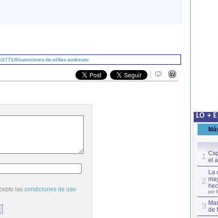
/2771/0/canciones-de-elifas-andreato
LO + 
Má
Cap
1
el 
La 
may
2
hec
cepto las
condiciones de uso
por 
Mar
3
de 