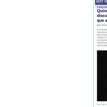
HOY 
CANCIO
Quinc
disco
que a
por
Xavie
El Cancio
cancione
document
chilena. 
canciones
histórico
esencial
Leer artíc