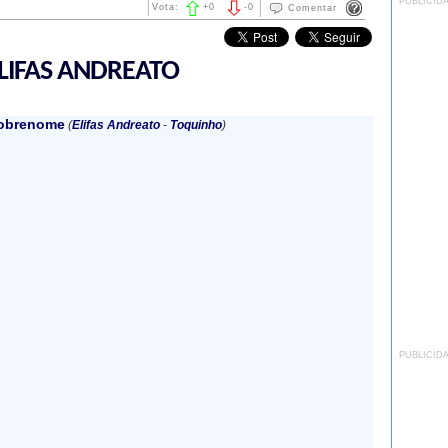
PUBLICID
Vota:
+
0
-
0
Comentar
LIFAS ANDREATO
sobrenome
(
Elifas Andreato
-
Toquinho
)
PUBLICID