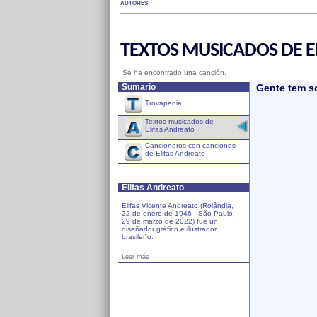
AUTORES
TEXTOS MUSICADOS DE E
Se ha encontrado una canción.
Sumario
Gente tem 
Trovapedia
Textos musicados de
Elifas Andreato
Cancioneros con canciones
de Elifas Andreato
Elifas Andreato
Elifas Vicente Andreato (Rolândia,
22 de enero de 1946 - São Paulo,
29 de marzo de 2022) fue un
diseñador gráfico e ilustrador
brasileño.
Leer más