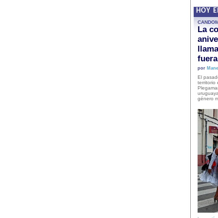
HOY 
CANDO
La co
anive
llam
fuer
por
Mane
El pasad
territori
Plegaman
uruguaya
género m