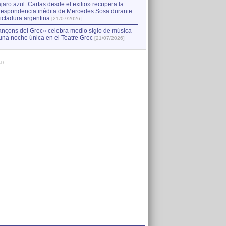
jaro azul. Cartas desde el exilio» recupera la
respondencia inédita de Mercedes Sosa durante
dictadura argentina
[21/07/2026]
nçons del Grec» celebra medio siglo de música
una noche única en el Teatre Grec
[21/07/2026]
AD