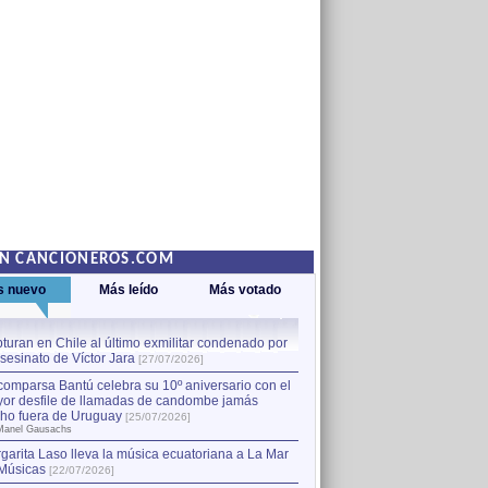
EN CANCIONEROS.COM
s nuevo
Más leído
Más votado
turan en Chile al último exmilitar condenado por
La comparsa Bantú celebra s
asesinato de Víctor Jara
mayor desfile de llamadas
1
[27/07/2026]
hecho fuera de Uruguay
[25
comparsa Bantú celebra su 10º aniversario con el
por Manel Gausachs
or desfile de llamadas de candombe jamás
Capturan en Chile al último
2
ho fuera de Uruguay
[25/07/2026]
el asesinato de Víctor Jara
[
Manel Gausachs
garita Laso lleva la música ecuatoriana a La Mar
Músicas
[22/07/2026]