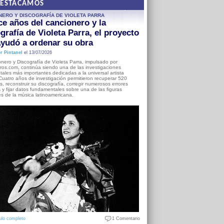
DESTACAMOS
NERO Y DISCOGRAFÍA DE VIOLETA PARRA
e años del cancionero y la
grafía de Violeta Parra, el proyecto
yudó a ordenar su obra
r Pintanel
el 13/07/2026
nero y Discografía de Violeta Parra, impulsado por
ros.com, continúa siendo una de las investigaciones
ales más importantes dedicadas a la universal artista
Cuatro años de investigación permitieron recuperar 520
, reconstruir su discografía, corregir numerosos errores
s y fijar datos fundamentales sobre una de las figuras
es de la música latinoamericana.
ulo completo
1 Comentario