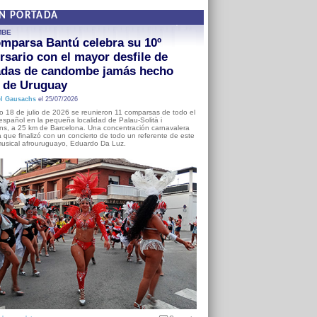
EN PORTADA
MBE
mparsa Bantú celebra su 10º
rsario con el mayor desfile de
adas de candombe jamás hecho
a de Uruguay
l Gausachs
el 25/07/2026
o 18 de julio de 2026 se reunieron 11 comparsas de todo el
o español en la pequeña localidad de Palau-Solità i
s, a 25 km de Barcelona. Una concentración carnavalera
 que finalizó con un concierto de todo un referente de este
usical afrouruguayo, Eduardo Da Luz.