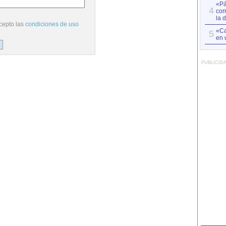
«Pá
4
cor
la 
cepto las
condiciones de uso
«Ca
5
en 
PUBLICID