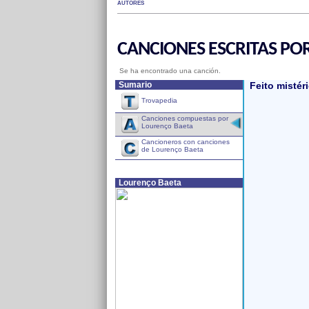
AUTORES
CANCIONES ESCRITAS PO
Se ha encontrado una canción.
Sumario
Feito mistér
Trovapedia
Canciones compuestas por
Lourenço Baeta
Cancioneros con canciones
de Lourenço Baeta
Lourenço Baeta