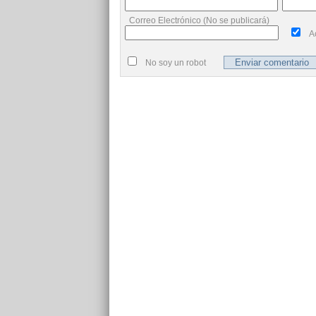
Correo Electrónico (No se publicará)
A
No soy un robot