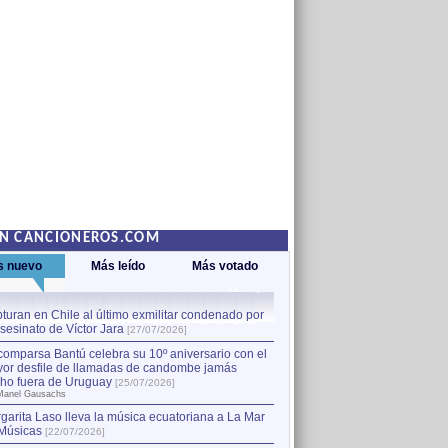
EN CANCIONEROS.COM
s nuevo
Más leído
Más votado
turan en Chile al último exmilitar condenado por
La comparsa Bantú celebra s
asesinato de Víctor Jara
mayor desfile de llamadas
1
[27/07/2026]
hecho fuera de Uruguay
[25
comparsa Bantú celebra su 10º aniversario con el
por Manel Gausachs
or desfile de llamadas de candombe jamás
Capturan en Chile al último
2
ho fuera de Uruguay
[25/07/2026]
el asesinato de Víctor Jara
[
Manel Gausachs
garita Laso lleva la música ecuatoriana a La Mar
Margarita Laso lleva la mús
3
Músicas
de Músicas
[22/07/2026]
[22/07/2026]