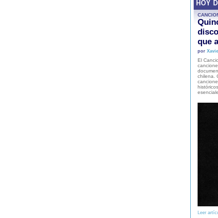
HOY 
CANCIO
Quinc
disco
que a
por
Xavie
El Cancio
cancione
document
chilena. 
canciones
histórico
esencial
Leer artíc