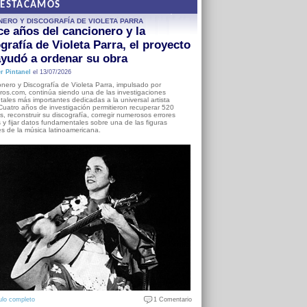
DESTACAMOS
NERO Y DISCOGRAFÍA DE VIOLETA PARRA
e años del cancionero y la
grafía de Violeta Parra, el proyecto
yudó a ordenar su obra
r Pintanel
el 13/07/2026
nero y Discografía de Violeta Parra, impulsado por
ros.com, continúa siendo una de las investigaciones
ales más importantes dedicadas a la universal artista
Cuatro años de investigación permitieron recuperar 520
, reconstruir su discografía, corregir numerosos errores
s y fijar datos fundamentales sobre una de las figuras
es de la música latinoamericana.
ulo completo
1 Comentario