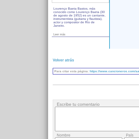
Lourenço Baeta Bastos, más
conocido como Lourenço Baeta (30
de agosto de 1952) es un cantante,
instrumentista (guitarra y flautista),
actor y compositor de Río de
Janeiro.
Leer más
Volver atrás
Para citar esta página:
https://www.cancioneros.com/aa
Escribe tu comentario
Nombre
País