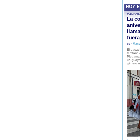
HOY 
CANDO
La co
anive
llam
fuer
por
Mane
El pasad
territori
Plegaman
uruguaya
género m