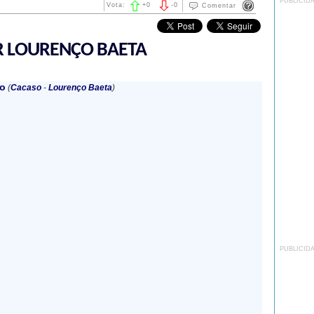
PUBLICID
Vota:
+
0
-
0
Comentar
R LOURENÇO BAETA
io
(
Cacaso
-
Lourenço Baeta
)
PUBLICID