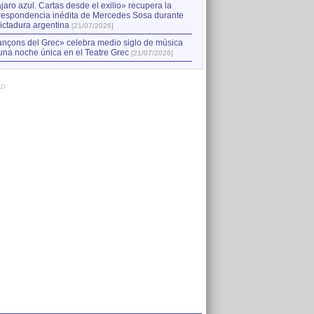
jaro azul. Cartas desde el exilio» recupera la
respondencia inédita de Mercedes Sosa durante
dictadura argentina
[21/07/2026]
nçons del Grec» celebra medio siglo de música
una noche única en el Teatre Grec
[21/07/2026]
AD