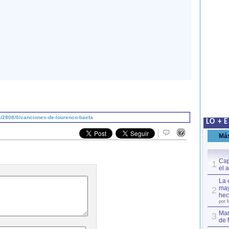
/2808/0/canciones-de-lourenco-baeta
LO + 
Má
Cap
1
el 
La 
may
2
hec
por 
Mar
3
de 