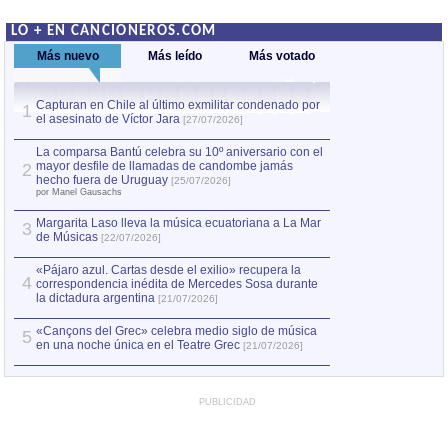
LO + EN CANCIONEROS.COM
Más nuevo
Más leído
Más votado
Capturan en Chile al último exmilitar condenado por
La comparsa Bantú
1
el asesinato de Víctor Jara
mayor desfile de
1
[27/07/2026]
hecho fuera de U
por Manel Gausachs
La comparsa Bantú celebra su 10º aniversario con el
mayor desfile de llamadas de candombe jamás
2
Capturan en Chile
2
hecho fuera de Uruguay
[25/07/2026]
el asesinato de Ví
por Manel Gausachs
Margarita Laso lleva la música ecuatoriana a La Mar
3
de Músicas
[22/07/2026]
«Pájaro azul. Cartas desde el exilio» recupera la
4
correspondencia inédita de Mercedes Sosa durante
la dictadura argentina
[21/07/2026]
«Cançons del Grec» celebra medio siglo de música
5
en una noche única en el Teatre Grec
[21/07/2026]
PUBLICIDAD