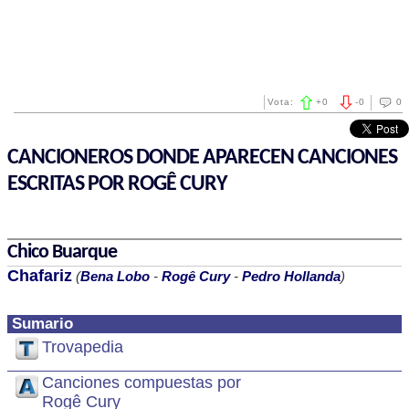
Vota:
+
0
-
0
0
CANCIONEROS DONDE APARECEN CANCIONES
ESCRITAS POR ROGÊ CURY
Chico Buarque
Chafariz
(
Bena Lobo
-
Rogê Cury
-
Pedro Hollanda
)
Sumario
Trovapedia
Canciones compuestas por
Rogê Cury