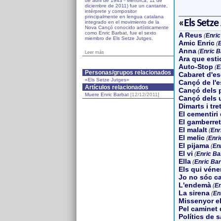
de abril de 1943 - Menorca, 11 de
diciembre de 2011) fue un cantante,
intérprete y compositor
principalmente en lengua catalana
«Els Setze
integrado en el movimiento de la
Nova Cançó conocido artísticamente
como Enric Barbat, fue el sexto
A Reus
(
Enric
miembro de Els Setze Jutges.
Amic Enric
(
E
Anna
(
Enric B
Leer más
Ara que esti
Auto-Stop
(
E
Personas/grupos relacionados
Cabaret d'e
«Els Setze Jutges»
Cançó de l'e
Artículos relacionados
Cançó dels 
Muere Enric Barbat
[12/12/2011]
Cançó dels u
Dimarts i tre
El cementiri
El gamberret
El malalt
(
Enr
El melic
(
Enri
El pijama
(
En
El vi
(
Enric Ba
Ella
(
Enric Bar
Els qui véne
Jo no sóc ca
L'endemà
(
En
La sirena
(
En
Missenyor e
Pel caminet 
Polítics de s