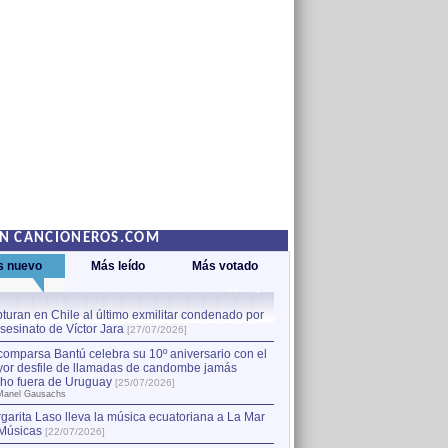
EN CANCIONEROS.COM
s nuevo
Más leído
Más votado
turan en Chile al último exmilitar condenado por
La comparsa Bantú celebra s
asesinato de Víctor Jara
mayor desfile de llamadas
1
[27/07/2026]
hecho fuera de Uruguay
[25
comparsa Bantú celebra su 10º aniversario con el
por Manel Gausachs
or desfile de llamadas de candombe jamás
Capturan en Chile al último
2
ho fuera de Uruguay
[25/07/2026]
el asesinato de Víctor Jara
[
Manel Gausachs
garita Laso lleva la música ecuatoriana a La Mar
Músicas
[22/07/2026]