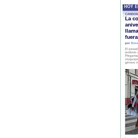
HOY 
CANDO
La co
anive
llam
fuer
por
Mane
El pasad
territori
Plegaman
uruguaya
género m