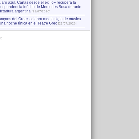
jaro azul. Cartas desde el exilio» recupera la
respondencia inédita de Mercedes Sosa durante
dictadura argentina
[21/07/2026]
nçons del Grec» celebra medio siglo de música
una noche única en el Teatre Grec
[21/07/2026]
AD