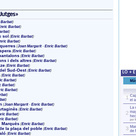
 Jutges»
 Barbat
)
nric Barbat
)
arbat
)
c sol
(
Enric Barbat
)
nric Barbat
)
squerres
(
Joan Margarit
-
Enric Barbat
)
spera
(
Enric Barbat
)
pantalons
(
Enric Barbat
)
ns i dels altres
(
Enric Barbat
)
tze
(
Enric Barbat
)
 del Sud-Oest
(
Enric Barbat
)
LO + 
(
Enric Barbat
)
ic Barbat
)
Má
c Barbat
)
ric Barbat
)
rbat
)
Cap
1
bat
)
el 
n
(
Joan Margarit
-
Enric Barbat
)
La 
rtaginès
(
Enric Barbat
)
may
2
ric Barbat
)
hec
ric Barbat
)
por 
l Marquès
(
Enric Barbat
)
Mar
3
de la plaça del poble
(
Enric Barbat
)
de 
aló
(
Enric Barbat
)