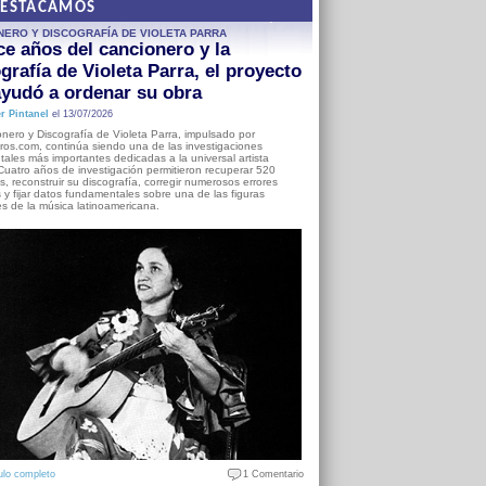
DESTACAMOS
NERO Y DISCOGRAFÍA DE VIOLETA PARRA
e años del cancionero y la
grafía de Violeta Parra, el proyecto
yudó a ordenar su obra
r Pintanel
el 13/07/2026
nero y Discografía de Violeta Parra, impulsado por
ros.com, continúa siendo una de las investigaciones
ales más importantes dedicadas a la universal artista
Cuatro años de investigación permitieron recuperar 520
, reconstruir su discografía, corregir numerosos errores
s y fijar datos fundamentales sobre una de las figuras
es de la música latinoamericana.
ulo completo
1 Comentario