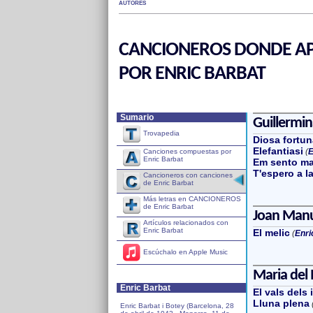
AUTORES
CANCIONEROS DONDE AP
POR ENRIC BARBAT
Sumario
Guillermi
Trovapedia
Diosa fortun
Elefantiasi
(
E
Canciones compuestas por
Enric Barbat
Em sento ma
T'espero a l
Cancioneros con canciones
de Enric Barbat
Más letras en CANCIONEROS
de Enric Barbat
Joan Manu
Artículos relacionados con
Enric Barbat
El melic
(
Enri
Escúchalo en Apple Music
Maria del
Enric Barbat
El vals dels
Lluna plena
Enric Barbat i Botey (Barcelona, 28