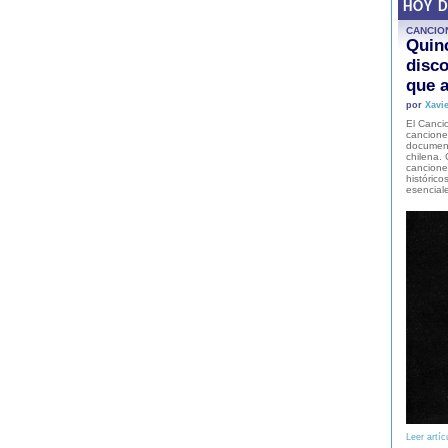
HOY 
CANCIO
Quinc
disco
que a
por
Xavie
El Cancio
cancione
document
chilena. 
canciones
histórico
esencial
Leer artíc