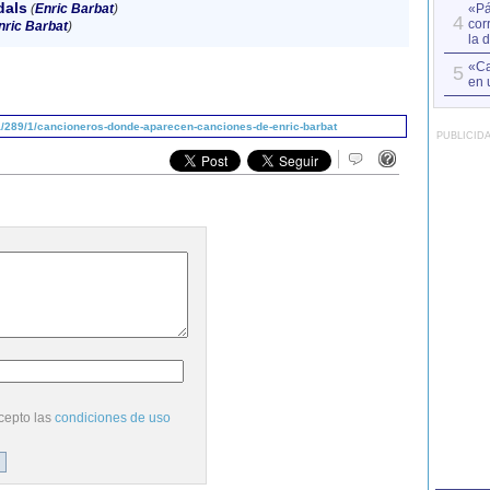
dals
(
Enric Barbat
)
«Pá
4
cor
nric Barbat
)
la 
«Ca
5
en 
/289/1/cancioneros-donde-aparecen-canciones-de-enric-barbat
PUBLICID
cepto las
condiciones de uso