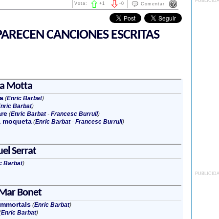
PUBLICID
Vota:
+
1
-
0
Comentar
ARECEN CANCIONES ESCRITAS
na Motta
a
(
Enric Barbat
)
nric Barbat
)
re
(
Enric Barbat
-
Francesc Burrull
)
a moqueta
(
Enric Barbat
-
Francesc Burrull
)
el Serrat
c Barbat
)
PUBLICID
 Mar Bonet
 immortals
(
Enric Barbat
)
(
Enric Barbat
)