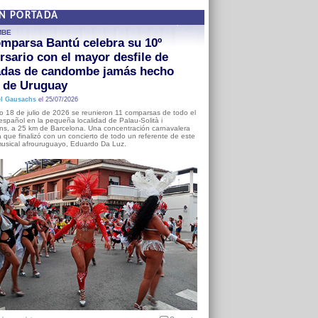
EN PORTADA
MBE
mparsa Bantú celebra su 10º
rsario con el mayor desfile de
adas de candombe jamás hecho
a de Uruguay
l Gausachs
el 25/07/2026
o 18 de julio de 2026 se reunieron 11 comparsas de todo el
o español en la pequeña localidad de Palau-Solità i
s, a 25 km de Barcelona. Una concentración carnavalera
 que finalizó con un concierto de todo un referente de este
usical afrouruguayo, Eduardo Da Luz.