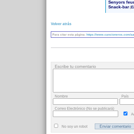
Senyors feu
Snack-bar
(
E
Volver atrás
Para citar esta página:
https://www.cancioneros.com/aa
Escribe tu comentario
Nombre
País
Correo Electrónico (No se publicará)
A
No soy un robot