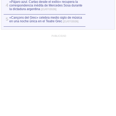
«Pájaro azul. Cartas desde el exilio» recupera la
4
correspondencia inédita de Mercedes Sosa durante
la dictadura argentina
[21/07/2026]
«Cançons del Grec» celebra medio siglo de música
5
en una noche única en el Teatre Grec
[21/07/2026]
PUBLICIDAD