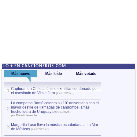
LO + EN CANCIONEROS.COM
Más nuevo
Más leído
Más votado
Capturan en Chile al último exmilitar condenado por
La comparsa Bantú
1
el asesinato de Víctor Jara
mayor desfile de
1
[27/07/2026]
hecho fuera de U
por Manel Gausachs
La comparsa Bantú celebra su 10º aniversario con el
mayor desfile de llamadas de candombe jamás
2
Capturan en Chile
2
hecho fuera de Uruguay
[25/07/2026]
el asesinato de Ví
por Manel Gausachs
Margarita Laso lleva la música ecuatoriana a La Mar
3
de Músicas
[22/07/2026]