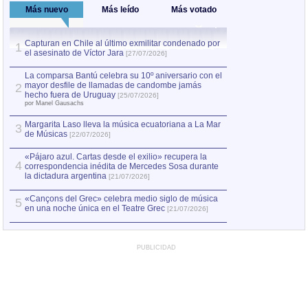
Más nuevo
Más leído
Más votado
Capturan en Chile al último exmilitar condenado por
La comparsa Bantú
1
el asesinato de Víctor Jara
mayor desfile de
1
[27/07/2026]
hecho fuera de U
por Manel Gausachs
La comparsa Bantú celebra su 10º aniversario con el
mayor desfile de llamadas de candombe jamás
2
Capturan en Chile
2
hecho fuera de Uruguay
[25/07/2026]
el asesinato de Ví
por Manel Gausachs
Margarita Laso lleva la música ecuatoriana a La Mar
3
de Músicas
[22/07/2026]
«Pájaro azul. Cartas desde el exilio» recupera la
4
correspondencia inédita de Mercedes Sosa durante
la dictadura argentina
[21/07/2026]
«Cançons del Grec» celebra medio siglo de música
5
en una noche única en el Teatre Grec
[21/07/2026]
PUBLICIDAD