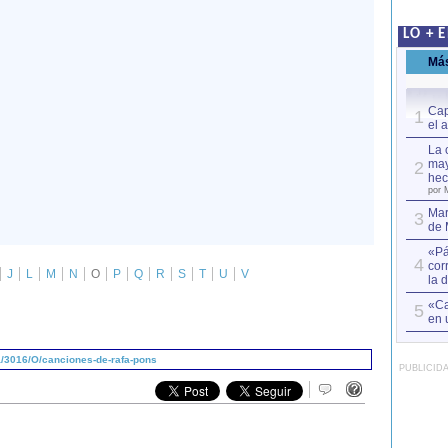
LO + 
Má
Cap
1
el 
La 
may
2
hec
por 
Mar
3
de 
«Pá
4
cor
J
L
M
N
O
P
Q
R
S
T
U
V
la 
«Ca
5
en 
/3016/O/canciones-de-rafa-pons
PUBLICID