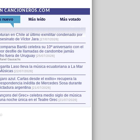
EN CANCIONEROS.COM
s nuevo
Más leído
Más votado
turan en Chile al último exmilitar condenado por
La comparsa Bantú celebra s
asesinato de Víctor Jara
mayor desfile de llamadas
1
[27/07/2026]
hecho fuera de Uruguay
[25
comparsa Bantú celebra su 10º aniversario con el
por Manel Gausachs
or desfile de llamadas de candombe jamás
Capturan en Chile al último
2
ho fuera de Uruguay
[25/07/2026]
el asesinato de Víctor Jara
[
Manel Gausachs
garita Laso lleva la música ecuatoriana a La Mar
Músicas
[22/07/2026]
jaro azul. Cartas desde el exilio» recupera la
respondencia inédita de Mercedes Sosa durante
dictadura argentina
[21/07/2026]
nçons del Grec» celebra medio siglo de música
una noche única en el Teatre Grec
[21/07/2026]
AD