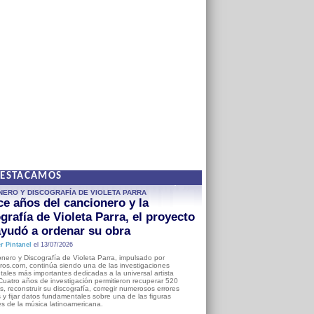
DESTACAMOS
NERO Y DISCOGRAFÍA DE VIOLETA PARRA
e años del cancionero y la
grafía de Violeta Parra, el proyecto
yudó a ordenar su obra
r Pintanel
el 13/07/2026
nero y Discografía de Violeta Parra, impulsado por
ros.com, continúa siendo una de las investigaciones
ales más importantes dedicadas a la universal artista
Cuatro años de investigación permitieron recuperar 520
, reconstruir su discografía, corregir numerosos errores
s y fijar datos fundamentales sobre una de las figuras
es de la música latinoamericana.