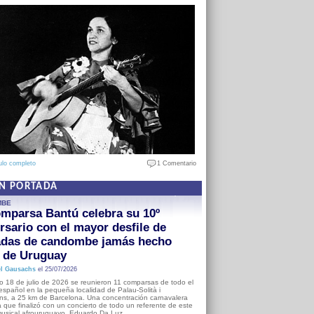
ulo completo
1 Comentario
EN PORTADA
MBE
mparsa Bantú celebra su 10º
rsario con el mayor desfile de
adas de candombe jamás hecho
a de Uruguay
l Gausachs
el 25/07/2026
o 18 de julio de 2026 se reunieron 11 comparsas de todo el
o español en la pequeña localidad de Palau-Solità i
s, a 25 km de Barcelona. Una concentración carnavalera
 que finalizó con un concierto de todo un referente de este
usical afrouruguayo, Eduardo Da Luz.