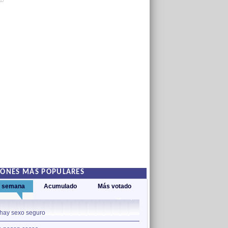
AD
IONES MÁS POPULARES
a semana
Acumulado
Más votado
1
hay sexo seguro
Me tienes contento