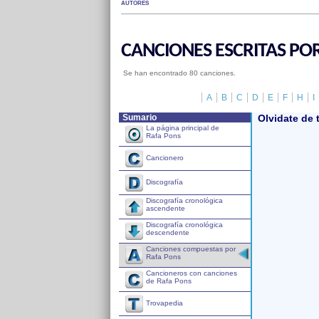
AUTORES
CANCIONES ESCRITAS PO
Se han encontrado 80 canciones.
A
B
C
D
E
F
H
I
Sumario
Olvidate de t
La página principal de
Rafa Pons
Cancionero
Discografía
Discografía cronológica
ascendente
Discografía cronológica
descendente
Canciones compuestas por
Rafa Pons
Cancioneros con canciones
de Rafa Pons
Trovapedia