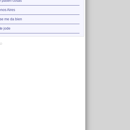
2
 pasen cosas
No te jode
3
nos Aires
Buenos Aires
4
se me da bien
Que pasen cosas
5
te jode
Malaputa
AD