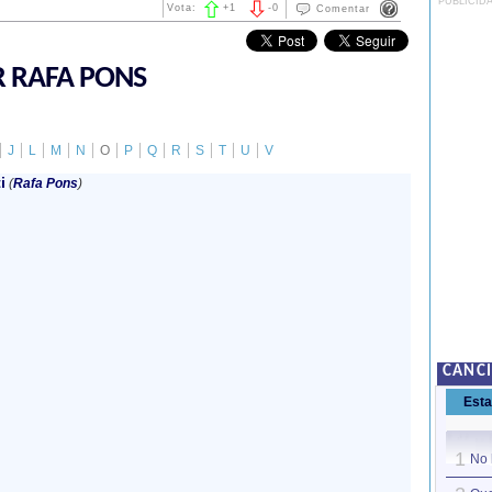
PUBLICID
Vota:
+
1
-
0
Comentar
R RAFA PONS
J
L
M
N
O
P
Q
R
S
T
U
V
i
(
Rafa Pons
)
CANC
Est
1
No 