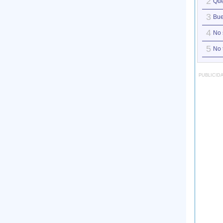
2
Que
3
Bue
4
No 
5
No 
PUBLICID