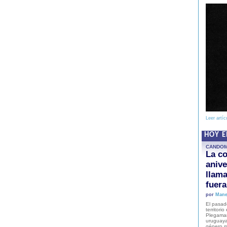
Leer artíc
HOY 
CANDO
La co
anive
llam
fuer
por
Mane
El pasad
territori
Plegaman
uruguaya
género m