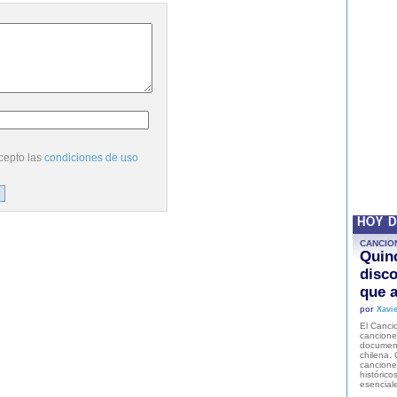
cepto las
condiciones de uso
HOY 
CANCIO
Quinc
disco
que a
por
Xavie
El Cancio
cancione
document
chilena. 
canciones
histórico
esencial