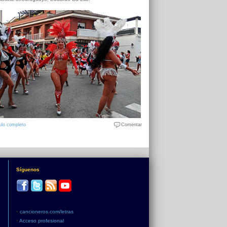
ulo completo
Comentar
Síguenos
•
cancioneros.com/letras
•
Acceso profesional