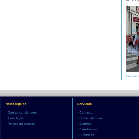
Leer artíc
Notas legales
Servicios
•
Qué es cancioneros
•
Contacto
•
Aviso legal
•
Cómo colaborar
•
Política de cookies
•
Criterios
•
Estadísticas
•
Publicidad