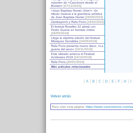
volumen de «Canciones desde el
Búnker»
[07/12/2023]
«Joan Baptista Humet ¡Vive!»: Un
tributo musical a la grandeza artística
de Joan Baptista Humet
[26/06/2023]
Zambayonni y Rafa Pons
[19/02/2022]
El festival Roselles 32 abrirá con
Pedro Guerra en formato íntimo
[26/05/2019]
Llega la séptima edición del festival
Músiques Sensibles
[24/05/2019]
Rafa Pons presenta nuevo disco, «La
guerra del sexo»
[23/11/2018]
Este sábado arranca el Festival
Acròbates 2018
[24/10/2018]
Rafa Pons
[30/01/2016]
Más artículos relacionados
A
B
C
D
E
F
H
I
Volver atrás
Para citar esta página:
https://www.cancioneros.com/aa