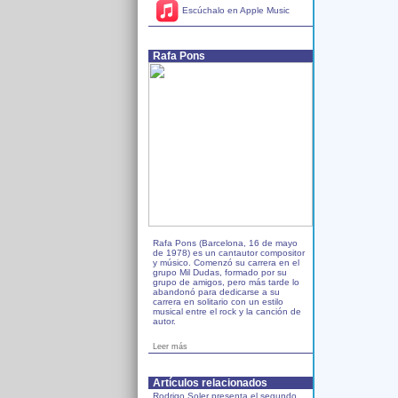
Escúchalo en Apple Music
Rafa Pons
Rafa Pons (Barcelona, 16 de mayo
de 1978) es un cantautor compositor
y músico. Comenzó su carrera en el
grupo Mil Dudas, formado por su
grupo de amigos, pero más tarde lo
abandonó para dedicarse a su
carrera en solitario con un estilo
musical entre el rock y la canción de
autor.
Leer más
Artículos relacionados
Rodrigo Soler presenta el segundo