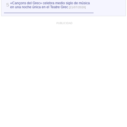
«Cançons del Grec» celebra medio siglo de música
5
en una noche única en el Teatre Grec
[21/07/2026]
PUBLICIDAD