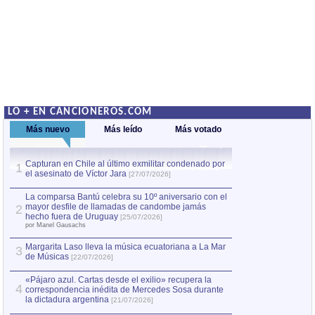
LO + EN CANCIONEROS.COM
Más nuevo
Más leído
Más votado
Capturan en Chile al último exmilitar condenado por
La comparsa Bantú
1
el asesinato de Víctor Jara
mayor desfile de
1
[27/07/2026]
hecho fuera de U
por Manel Gausachs
La comparsa Bantú celebra su 10º aniversario con el
mayor desfile de llamadas de candombe jamás
2
Capturan en Chile
2
hecho fuera de Uruguay
[25/07/2026]
el asesinato de Ví
por Manel Gausachs
Margarita Laso lleva la música ecuatoriana a La Mar
3
de Músicas
[22/07/2026]
«Pájaro azul. Cartas desde el exilio» recupera la
4
correspondencia inédita de Mercedes Sosa durante
la dictadura argentina
[21/07/2026]